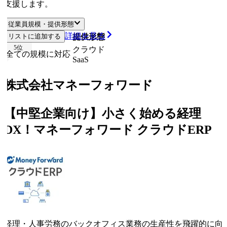
支援します。
従業員規模・提供形態
詳細を見る
リストに追加する
従業員規模
提供形態
5
位
クラウド
全ての規模に対応
SaaS
株式会社マネーフォワード
【中堅企業向け】小さく始める経理
DX！マネーフォワード クラウドERP
経理・人事労務のバックオフィス業務の生産性を飛躍的に向