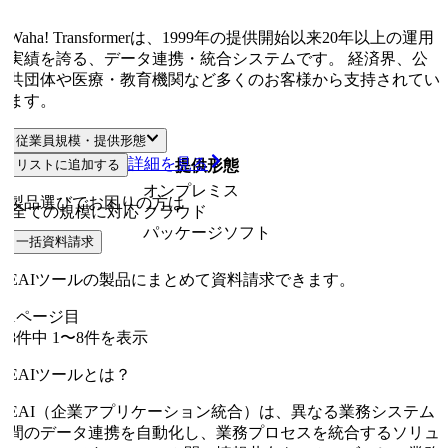
Waha! Transformerは、1999年の提供開始以来20年以上の運用
実績を誇る、データ連携・統合システムです。 経済界、公
共団体や医療・教育機関など多くのお客様から支持されてい
ます。
従業員規模・提供形態
詳細を見る
リストに追加する
従業員規模
提供形態
オンプレミス
製品選びでお困りの方は
全ての規模に対応
クラウド
パッケージソフト
一括資料請求
EAIツールの製品にまとめて資料請求できます。
1
ページ目
8
件中
1
〜
8
件を表示
EAIツールとは？
EAI（企業アプリケーション統合）は、異なる業務システム
間のデータ連携を自動化し、業務プロセスを統合するソリュ