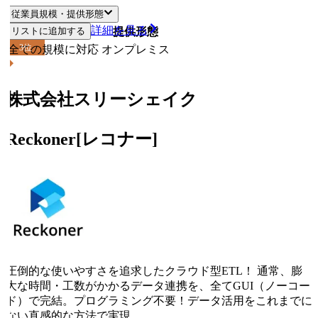
従業員規模・提供形態
詳細を見る
リストに追加する
従業員規模
提供形態
3
位
全ての規模に対応
オンプレミス
株式会社スリーシェイク
Reckoner[レコナー]
圧倒的な使いやすさを追求したクラウド型ETL！ 通常、膨
大な時間・工数がかかるデータ連携を、全てGUI（ノーコー
ド）で完結。プログラミング不要！データ活用をこれまでに
ない直感的な方法で実現