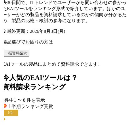
去30日間で、ITトレンドでユーザーから問い合わせの多かっ
たEAIツールをランキング形式で紹介しています。ほかのユ
ーザーがどの製品を資料請求しているのかの傾向が分かるた
め、製品の比較・検討の参考になります。
※最終更新：
2026年8月3日(月)
製品選びでお困りの方は
一括資料請求
EAIツールの製品にまとめて資料請求できます。
今人気の
EAIツール
は？
資料請求ランキング
8
件中
1
〜
8
件
を表示
上半期ランキング
受賞
1
位