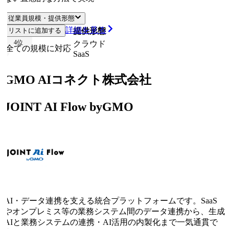
従業員規模・提供形態
詳細を見る
リストに追加する
従業員規模
提供形態
4
位
クラウド
全ての規模に対応
SaaS
GMO AIコネクト株式会社
JOINT AI Flow byGMO
AI・データ連携を支える統合プラットフォームです。SaaS
やオンプレミス等の業務システム間のデータ連携から、生成
AIと業務システムの連携・AI活用の内製化まで一気通貫で