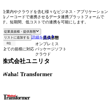
企業内やクラウドを含む様々なビジネス・アプリケーション
をノーコードで連携させるデータ連携プラットフォームで
す。短期間、低コストでの連携を可能にします。
従業員規模・提供形態
詳細を見る
リストに追加する
従業員規模
提供形態
8
位
オンプレミス
全ての規模に対応
パッケージソフト
クラウド
株式会社ユニリタ
Waha! Transformer