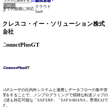
リストに追加する
従業員規模
提供形態
2
位
クラウド
全ての規模に対応
SaaS
クレスコ・イー・ソリューション株式
会社
ConnctPlusGT
SAPユーザの社内外システムと連携しデータフローの集中管
理をすることで、ノンプログラミングで煩雑な転送ジョブの
記述も対応可能な「SAP ERP」「SAP S/4HANA」専用EAIで
す。