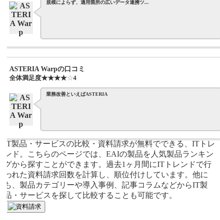
規模によらず、適用箇所の広いデータ連携ツ...
ASTERIA Warpの口コミ
全体満足度
☆☆☆☆☆
★★★★★
4
業務改善といえばASTERIA
IT製品・サービスの比較・資料請求が無料でできる、ITトレ
ンド。こちらのページでは、EAIの製品を人気製品ランキン
グから探すことができます。過去1ヶ月間にITトレンドで行
われた資料請求回数を計算し、順位付けしています。他に
も、製品カテゴリーや導入事例、記事コラムなどからIT製
品・サービスを探して比較することも可能です。