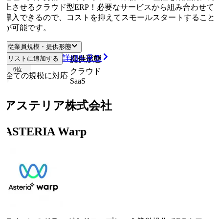
上させるクラウド型ERP！必要なサービスから組み合わせて
導入できるので、コストを抑えてスモールスタートすること
が可能です。
従業員規模・提供形態
詳細を見る
リストに追加する
従業員規模
提供形態
6
位
クラウド
全ての規模に対応
SaaS
アステリア株式会社
ASTERIA Warp