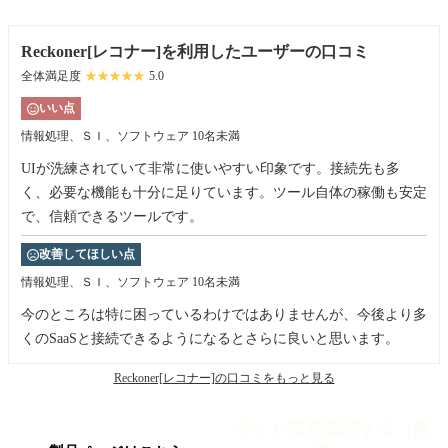
Reckoner[レコナー]を利用したユーザーの口コミ
全体満足度
☆☆☆☆☆
★★★★★
5.0
いい点
情報処理、ＳＩ、ソフトウェア
10名未満
UIが洗練されていて非常に使いやすい印象です。接続先も多
く、必要な機能も十分に足りています。ツール自体の稼働も安定
で、信頼できるツールです。
改善してほしい点
情報処理、ＳＩ、ソフトウェア
10名未満
今のところは特に困っているわけではありませんが、今後より多
くのSaaSと接続できるようになるとさらに良いと思います。
Reckoner[レコナー]の口コミをもっと見る
今すぐ資料請求する（無