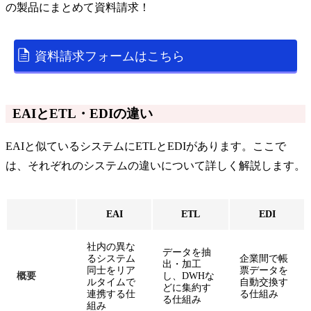
の
製品
にまとめて資料請求！
資料請求フォームはこちら
EAIとETL・EDIの違い
EAIと似ているシステムにETLとEDIがあります。ここで
は、それぞれのシステムの違いについて詳しく解説します。
EAI
ETL
EDI
社内の異な
データを抽
るシステム
企業間で帳
出・加工
同士をリア
票データを
概要
し、DWHな
ルタイムで
自動交換す
どに集約す
連携する仕
る仕組み
る仕組み
組み