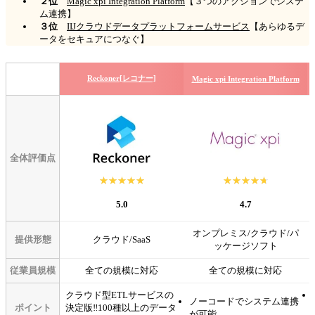
２位
Magic xpi Integration Platform
【３つのアクションでシステ
ム連携】
３位
IIJクラウドデータプラットフォームサービス
【あらゆるデ
ータをセキュアにつなぐ】
Reckoner[レコナー]
Magic xpi Integration Platform
全体評価点
☆☆☆☆☆
★★★★★
☆☆☆☆☆
★★★★★
5.0
4.7
オンプレミス/クラウド/パ
提供形態
クラウド/SaaS
ッケージソフト
従業員規模
全ての規模に対応
全ての規模に対応
クラウド型ETLサービスの
ノーコードでシステム連携
ポイント
決定版‼100種以上のデータ
が可能