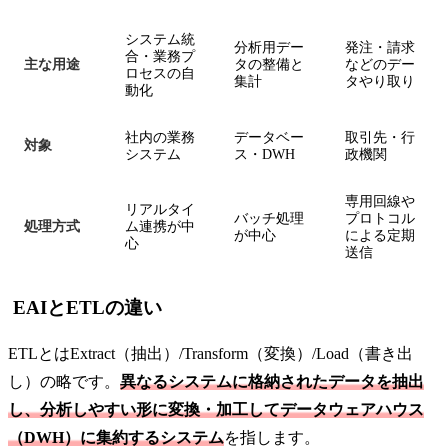
システム統
分析用デー
発注・請求
合・業務プ
主な用途
タの整備と
などのデー
ロセスの自
集計
タやり取り
動化
社内の業務
データベー
取引先・行
対象
システム
ス・DWH
政機関
専用回線や
リアルタイ
バッチ処理
プロトコル
処理方式
ム連携が中
が中心
による定期
心
送信
EAIとETLの違い
ETLとはExtract（抽出）/Transform（変換）/Load（書き出
し）の略です。
異なるシステムに格納されたデータを抽出
し、分析しやすい形に変換・加工してデータウェアハウス
（DWH）に集約するシステム
を指します。