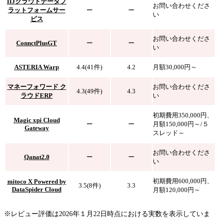
IIJクラウドデータプ
お問い合わせくださ
ラットフォームサー
ー
ー
い
ビス
お問い合わせくださ
ConnctPlusGT
ー
ー
い
ASTERIA Warp
4.4(41件)
4.2
月額30,000円～
マネーフォワード ク
お問い合わせくださ
4.3(49件)
4.3
ラウドERP
い
初期費用350,000円、
Magic xpi Cloud
ー
ー
月額150,000円～/５
Gateway
スレッド～
お問い合わせくださ
Qanat2.0
ー
ー
い
初期費用600,000円、
mitoco X Powered by
3.5(8件)
3.3
DataSpider Cloud
月額120,000円～
※レビュー評価は2026年１月22日時点における実数を表示していま