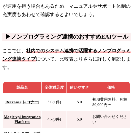
が運用を担う場合もあるため、マニュアルやサポート体制の
充実度もあわせて確認するとよいでしょう。
▶ノンプログラミング連携のおすすめEAIツール
ここでは、
社内でのシステム連携で活躍するノンプログラミ
ング連携タイプ
について、比較表よりさらに詳しく解説しま
す。
製品名
全体満足度
使いやすさ
価格
初期費用無料、月額
Reckoner[レコナー]
5.0(1件)
5.0
80,000円〜
お問い合わせくださ
Magic xpi Integration
4.7(3件)
5.0
Platform
い