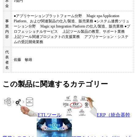
本
1億円
金
●アプリケーションプラットフォーム分野 Magic xpa Application
事
Platform、および関連製品の仕入/製造、販売業務 ●システム連携ソリュ
業
ーション分野 Magic xpi Integration Platform の仕入/製造、販売業務 ●プ
内
ロフェッショナルサービス 上記ツール製品の教育、サポート業務
容
上記ツール関連プロジェクトの支援業務 アプリケーション・システ
ムの受託開発業務
代
表
佐藤 敏雄
者
名
この製品に関連するカテゴリー
ETLツール
ERP（統合基幹