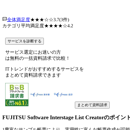
全体満足度
★★★
☆☆
3.7
(
3
件)
カテゴリ平均満足度
★★★★
☆
4.2
サービスを診断する
サービス選定にお迷いの方
は無料の一括資料請求で比較！
ITトレンドがおすすめするサービスを
まとめて資料請求できます
まとめて資料請求
FUJITSU Software Interstage List Creator
のポイン
1
豊富なサンプル帳票により、実用性に富んだ帳票作成が可能