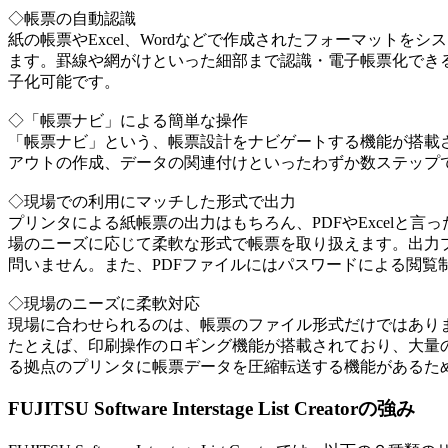
◇帳票の自動認識
紙の帳票やExcel、Wordなどで作成されたフォーマットをシステムに取り
ます。罫線や網がけといった細部まで認識・電子帳票化でき
子化可能です。
◇「帳票ナビ」による簡単な操作
「帳票ナビ」という、帳票設計をナビゲートする機能が搭載
アウトの作成、データの関連付けといったわずか数ステップ
◇現場での利用にマッチした形式で出力
プリンタによる紙帳票の出力はもちろん、PDFやExcelと
場のニーズに応じて柔軟な形式で帳票を取り扱えます。出力プリ
問いません。また、PDFファイルにはパスワードによる閲覧
◇現場のニーズに柔軟対応
現場に合わせられるのは、帳票のファイル形式だけではあり
たとえば、印刷操作のロギング機能が搭載されており、大量
る拠点のプリンタに帳票データを圧縮転送する機能があるた
FUJITSU Software Interstage List Creatorの強み