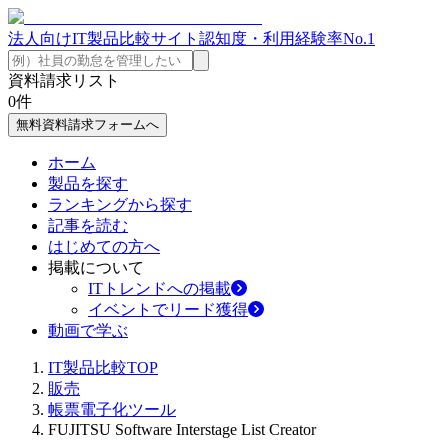
法人向けIT製品比較サイト
認知度・利用経験率No.1
資料請求リスト
0
件
無料資料請求フォームへ
ホーム
製品を探す
ランキングから探す
記事を読む
はじめての方へ
掲載について
ITトレンドへの掲載
イベントでリード獲得
動画で学ぶ
IT製品比較TOP
販売
帳票電子化ツール
FUJITSU Software Interstage List Creator