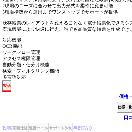
2
現場のニーズに合わせて出力形式を柔軟に変更可能
3
環境構築から運用までワンストップでサポートが提供
既存帳票のレイアウトを変えることなく電子帳票化できるシ
表現機能により快適に行え、誰でも高品質な帳票を作成でき
対応機能
OCR機能
ワークフロー管理
アクセス権限管理
自動分類・仕分け機能
検索・フィルタリング機能
多言語対応
製品
価格
仕様・
口
投稿
事例
FAQ
画面仕様
連携ツール
サポート体制