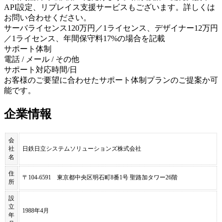
API設定、リプレイス支援サービスもございます。詳しくは
お問い合わせください。
サーバライセンス120万円／1ライセンス、デザイナー12万円
／1ライセンス、年間保守料17%の場合を記載
サポート体制
電話 / メール / その他
サポート対応時間/日
お客様のご要望に合わせたサポート体制プランのご提案か可
能です。
企業情報
会
社
日鉄日立システムソリューションズ株式会社
名
住
〒104-6591 東京都中央区明石町8番1号 聖路加タワー26階
所
設
立
1988年4月
年