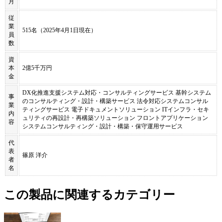
月
従
業
515名（2025年4月1日現在）
員
数
資
本
2億5千万円
金
DX化推進支援システム対応・コンサルティングサービス 基幹システム
事
のコンサルティング・設計・構築サービス 法令対応システムコンサル
業
ティングサービス 電子ドキュメントソリューション ITインフラ・セキ
内
ュリティの再設計・再構築ソリューション フロントアプリケーション
容
システムコンサルティング・設計・構築・保守運用サービス
代
表
篠原 洋介
者
名
この製品に関連するカテゴリー