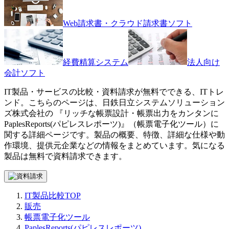
Web請求書・クラウド請求書ソフト
経費精算システム
法人向け
会計ソフト
IT製品・サービスの比較・資料請求が無料でできる、ITトレ
ンド。こちらのページは、
日鉄日立システムソリューション
ズ株式会社
の 『
リッチな帳票設計・帳票出力をカンタンに
PaplesReports(パピレスレポーツ)
』（
帳票電子化ツール
）に
関する詳細ページです。製品の概要、特徴、詳細な仕様や動
作環境、提供元企業などの情報をまとめています。気になる
製品は無料で資料請求できます。
IT製品比較TOP
販売
帳票電子化ツール
PaplesReports(パピレスレポーツ)