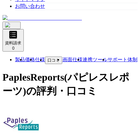
お問い合わせ
資料請求
0
製品
価格
仕様
画面仕様
連携ツール
サポート体制
口コミ
PaplesReports(パピレスレポ
ーツ)
の評判・口コミ