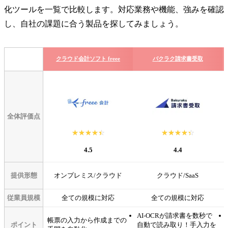
化ツールを一覧で比較します。対応業務や機能、強みを確認
し、自社の課題に合う製品を探してみましょう。
クラウド会計ソフト freee
バクラク請求書受取
全体評価点
☆☆☆☆☆
★★★★★
☆☆☆☆☆
★★★★★
4.5
4.4
提供形態
オンプレミス/クラウド
クラウド/SaaS
従業員規模
全ての規模に対応
全ての規模に対応
AI-OCRが請求書を数秒で
帳票の入力から作成までの
ポイント
自動で読み取り！手入力を