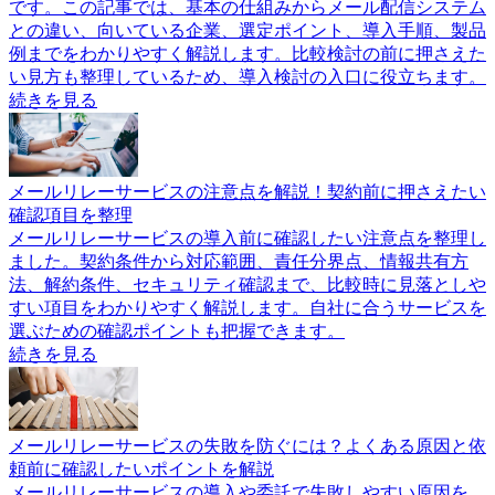
です。この記事では、基本の仕組みからメール配信システム
との違い、向いている企業、選定ポイント、導入手順、製品
例までをわかりやすく解説します。比較検討の前に押さえた
い見方も整理しているため、導入検討の入口に役立ちます。
続きを見る
メールリレーサービスの注意点を解説！契約前に押さえたい
確認項目を整理
メールリレーサービスの導入前に確認したい注意点を整理し
ました。契約条件から対応範囲、責任分界点、情報共有方
法、解約条件、セキュリティ確認まで、比較時に見落としや
すい項目をわかりやすく解説します。自社に合うサービスを
選ぶための確認ポイントも把握できます。
続きを見る
メールリレーサービスの失敗を防ぐには？よくある原因と依
頼前に確認したいポイントを解説
メールリレーサービスの導入や委託で失敗しやすい原因を、