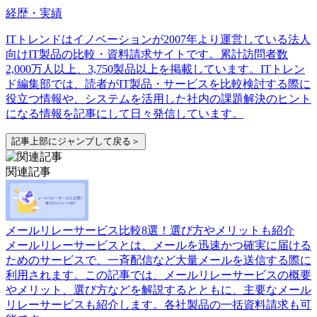
経歴・実績
ITトレンドはイノベーションが2007年より運営している法人
向けIT製品の比較・資料請求サイトです。累計訪問者数
2,000万人以上、3,750製品以上を掲載しています。ITトレン
ド編集部では、読者がIT製品・サービスを比較検討する際に
役立つ情報や、システムを活用した社内の課題解決のヒント
になる情報を記事にして日々発信しています。
記事上部にジャンプして戻る＞
関連記事
メールリレーサービス比較8選！選び方やメリットも紹介
メールリレーサービスとは、メールを迅速かつ確実に届ける
ためのサービスで、一斉配信など大量メールを送信する際に
利用されます。この記事では、メールリレーサービスの概要
やメリット、選び方などを解説するとともに、主要なメール
リレーサービスも紹介します。各社製品の一括資料請求も可