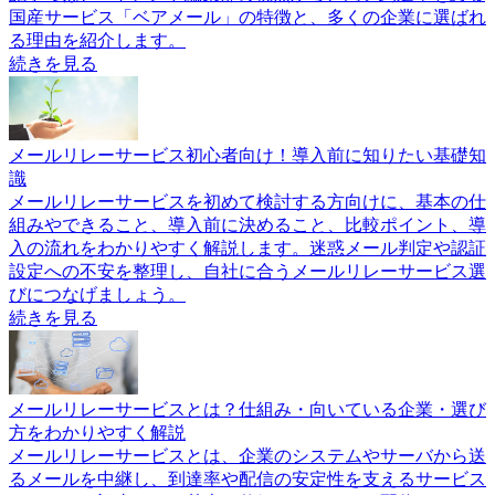
国産サービス「ベアメール」の特徴と、多くの企業に選ばれ
る理由を紹介します。
続きを見る
メールリレーサービス初心者向け！導入前に知りたい基礎知
識
メールリレーサービスを初めて検討する方向けに、基本の仕
組みやできること、導入前に決めること、比較ポイント、導
入の流れをわかりやすく解説します。迷惑メール判定や認証
設定への不安を整理し、自社に合うメールリレーサービス選
びにつなげましょう。
続きを見る
メールリレーサービスとは？仕組み・向いている企業・選び
方をわかりやすく解説
メールリレーサービスとは、企業のシステムやサーバから送
るメールを中継し、到達率や配信の安定性を支えるサービス