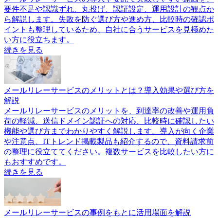
要件不足や認識ずれ、丸投げ、認証設定、運用設計の観点か
ら解説します。失敗を防ぐ選び方や進め方、比較時の確認ポ
イントも整理しているため、自社に合うサービスを見極めた
い方に役立ちます。
続きを見る
メールリレーサービスのメリットとは？導入効果や選び方を
解説
メールリレーサービスのメリットを、到達率の改善や運用負
荷の軽減、送信ドメイン認証への対応、比較時に確認したい
機能や選び方までわかりやすく解説します。導入が向く企業
や注意点、ITトレンド掲載製品も紹介するので、資料請求前
の整理に役立ててください。複数サービスを比較したい方に
もおすすめです。
続きを見る
メールリレーサービスの事例をもとに活用場面を解説