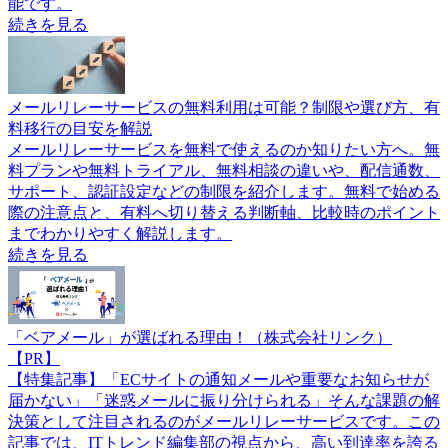
能です。
続きを見る
メールリレーサービスの無料利用は可能？制限や選び方、有
料移行の目安を解説
メールリレーサービスを無料で使えるのか知りたい方へ。無
料プランや無料トライアル、無料相談の違いや、配信通数、
サポート、認証設定などの制限を紹介します。無料で始める
際の注意点と、有料へ切り替える判断軸、比較時のポイント
までわかりやすく解説します。
続きを見る
「ベアメール」が選ばれる理由！（株式会社リンク）
【PR】
【特集記事】「ECサイトの通知メールや重要なお知らせが
届かない」「迷惑メールに振り分けられる」そんな課題の解
決策として注目されるのがメールリレーサービスです。この
記事では、ITトレンド編集部の視点から、高い到達率を誇る