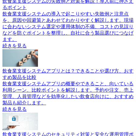
飲食業支援システムの失敗例と対策を解説！導入前に押さえ
るポイント
飲食業支援システムの導入で起こりやすい失敗例と注意点
を、原因や回避策とあわせてわかりやすく解説します。現場
に合わないシステム選定や運用体制の不備、コストの見誤り
などを防ぐポイントを整理し、自社に合う製品選びにつなげ
ます。
続きを見る
飲食業支援システムアプリとは？できることや選び方、おす
すめ製品を比較
飲食業支援システムアプリの概要やできること、向いている
利用シーン、比較ポイントを解説します。予約や注文、売上
管理、人員管理などを効率化したい飲食店向けに、おすすめ
製品も紹介します。
続きを見る
飲食業支援システムのセキュリティ対策と安全な運用管理ポ