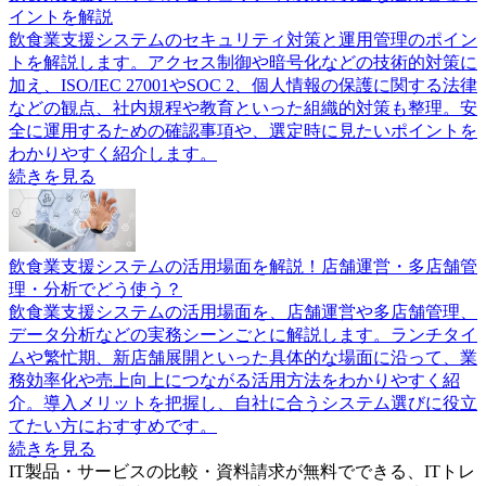
イントを解説
飲食業支援システムのセキュリティ対策と運用管理のポイン
トを解説します。アクセス制御や暗号化などの技術的対策に
加え、ISO/IEC 27001やSOC 2、個人情報の保護に関する法律
などの観点、社内規程や教育といった組織的対策も整理。安
全に運用するための確認事項や、選定時に見たいポイントを
わかりやすく紹介します。
続きを見る
飲食業支援システムの活用場面を解説！店舗運営・多店舗管
理・分析でどう使う？
飲食業支援システムの活用場面を、店舗運営や多店舗管理、
データ分析などの実務シーンごとに解説します。ランチタイ
ムや繁忙期、新店舗展開といった具体的な場面に沿って、業
務効率化や売上向上につながる活用方法をわかりやすく紹
介。導入メリットを把握し、自社に合うシステム選びに役立
てたい方におすすめです。
続きを見る
IT製品・サービスの比較・資料請求が無料でできる、ITトレ