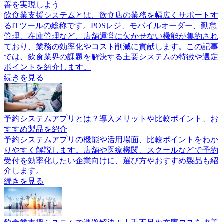
善を実現しよう
飲食業支援システムとは、飲食店の業務を幅広くサポートす
るITツールの総称です。POSレジ、モバイルオーダー、勤怠
管理、在庫管理など、店舗運営に欠かせない機能が集約され
ており、業務の効率化やコスト削減に貢献します。この記事
では、飲食業界の課題を解決する主要システムの特徴や選定
ポイントを紹介します。
続きを見る
予約システムアプリとは？導入メリットや比較ポイント、お
すすめ製品を紹介
予約システムアプリの機能や活用場面、比較ポイントをわか
りやすく解説します。店舗や医療機関、スクールなどで予約
受付を効率化したい企業向けに、選び方やおすすめ製品も紹
介します。
続きを見る