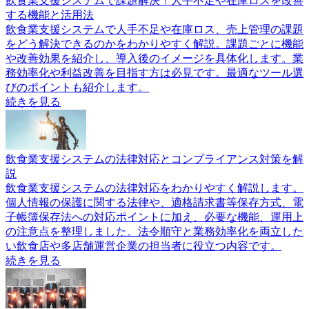
飲食業支援システムで課題解決！人手不足や在庫ロスを改善
する機能と活用法
飲食業支援システムで人手不足や在庫ロス、売上管理の課題
をどう解決できるのかをわかりやすく解説。課題ごとに機能
や改善効果を紹介し、導入後のイメージを具体化します。業
務効率化や利益改善を目指す方は必見です。最適なツール選
びのポイントも紹介します。
続きを見る
飲食業支援システムの法律対応とコンプライアンス対策を解
説
飲食業支援システムの法律対応をわかりやすく解説します。
個人情報の保護に関する法律や、適格請求書等保存方式、電
子帳簿保存法への対応ポイントに加え、必要な機能、運用上
の注意点を整理しました。法令順守と業務効率化を両立した
い飲食店や多店舗運営企業の担当者に役立つ内容です。
続きを見る