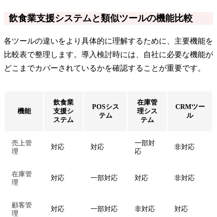
飲食業支援システムと類似ツールの機能比較
各ツールの違いをより具体的に理解するために、主要機能を
比較表で整理します。導入検討時には、自社に必要な機能が
どこまでカバーされているかを確認することが重要です。
飲食業
在庫管
POSシス
CRMツー
機能
支援シ
理シス
テム
ル
ステム
テム
売上管
一部対
対応
対応
非対応
理
応
在庫管
対応
一部対応
対応
非対応
理
顧客管
対応
一部対応
非対応
対応
理