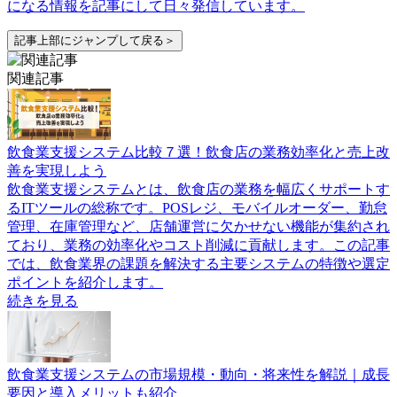
になる情報を記事にして日々発信しています。
記事上部にジャンプして戻る＞
関連記事
飲食業支援システム比較７選！飲食店の業務効率化と売上改
善を実現しよう
飲食業支援システムとは、飲食店の業務を幅広くサポートす
るITツールの総称です。POSレジ、モバイルオーダー、勤怠
管理、在庫管理など、店舗運営に欠かせない機能が集約され
ており、業務の効率化やコスト削減に貢献します。この記事
では、飲食業界の課題を解決する主要システムの特徴や選定
ポイントを紹介します。
続きを見る
飲食業支援システムの市場規模・動向・将来性を解説｜成長
要因と導入メリットも紹介