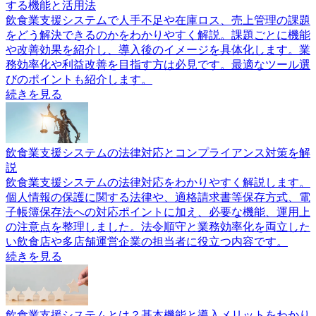
する機能と活用法
飲食業支援システムで人手不足や在庫ロス、売上管理の課題
をどう解決できるのかをわかりやすく解説。課題ごとに機能
や改善効果を紹介し、導入後のイメージを具体化します。業
務効率化や利益改善を目指す方は必見です。最適なツール選
びのポイントも紹介します。
続きを見る
飲食業支援システムの法律対応とコンプライアンス対策を解
説
飲食業支援システムの法律対応をわかりやすく解説します。
個人情報の保護に関する法律や、適格請求書等保存方式、電
子帳簿保存法への対応ポイントに加え、必要な機能、運用上
の注意点を整理しました。法令順守と業務効率化を両立した
い飲食店や多店舗運営企業の担当者に役立つ内容です。
続きを見る
飲食業支援システムとは？基本機能と導入メリットをわかり