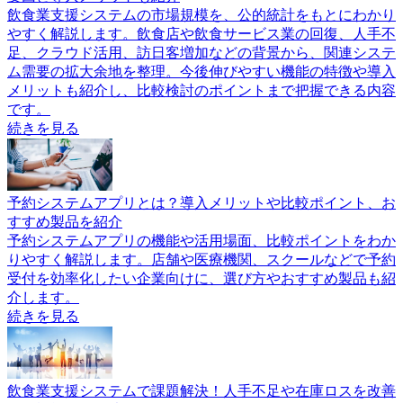
飲食業支援システムの市場規模を、公的統計をもとにわかり
やすく解説します。飲食店や飲食サービス業の回復、人手不
足、クラウド活用、訪日客増加などの背景から、関連システ
ム需要の拡大余地を整理。今後伸びやすい機能の特徴や導入
メリットも紹介し、比較検討のポイントまで把握できる内容
です。
続きを見る
予約システムアプリとは？導入メリットや比較ポイント、お
すすめ製品を紹介
予約システムアプリの機能や活用場面、比較ポイントをわか
りやすく解説します。店舗や医療機関、スクールなどで予約
受付を効率化したい企業向けに、選び方やおすすめ製品も紹
介します。
続きを見る
飲食業支援システムで課題解決！人手不足や在庫ロスを改善