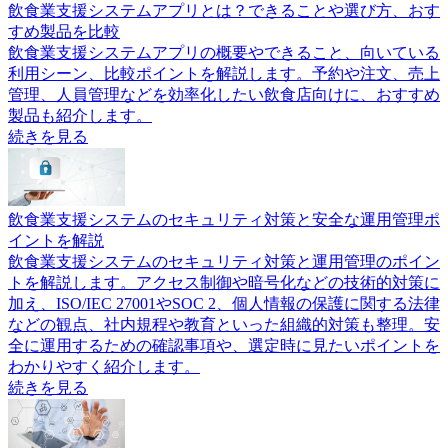
飲食業支援システムアプリとは？できることや選び方、おす
すめ製品を比較
飲食業支援システムアプリの概要やできること、向いている
利用シーン、比較ポイントを解説します。予約や注文、売上
管理、人員管理などを効率化したい飲食店向けに、おすすめ
製品も紹介します。
続きを見る
飲食業支援システムのセキュリティ対策と安全な運用管理ポ
イントを解説
飲食業支援システムのセキュリティ対策と運用管理のポイン
トを解説します。アクセス制御や暗号化などの技術的対策に
加え、ISO/IEC 27001やSOC 2、個人情報の保護に関する法律
などの観点、社内規程や教育といった組織的対策も整理。安
全に運用するための確認事項や、選定時に見たいポイントを
わかりやすく紹介します。
続きを見る