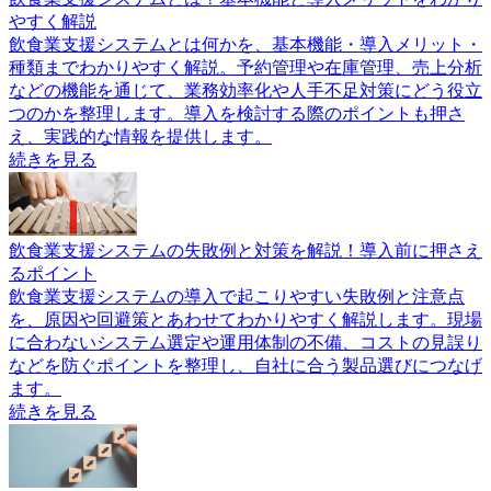
やすく解説
飲食業支援システムとは何かを、基本機能・導入メリット・
種類までわかりやすく解説。予約管理や在庫管理、売上分析
などの機能を通じて、業務効率化や人手不足対策にどう役立
つのかを整理します。導入を検討する際のポイントも押さ
え、実践的な情報を提供します。
続きを見る
飲食業支援システムの失敗例と対策を解説！導入前に押さえ
るポイント
飲食業支援システムの導入で起こりやすい失敗例と注意点
を、原因や回避策とあわせてわかりやすく解説します。現場
に合わないシステム選定や運用体制の不備、コストの見誤り
などを防ぐポイントを整理し、自社に合う製品選びにつなげ
ます。
続きを見る