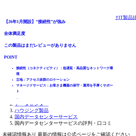
法人向けIT製品
テレワーク普及によるオフィスのお悩み解決
全体満足度
全体満足度
品川駅より徒歩15分！御殿山データセンター
【26年1月開設】“接続性”が強み
全体満足度
この製品はまだレビューがありません
この製品はまだレビューがありません
全体満足度
全体満足度
ホーム
製品を探す
この製品はまだレビューがありません
POINT
POINT
この製品はまだレビューがありません
この製品はまだレビューがありません
ランキングから探す
記事を読む
ミッションクリティカルデータの安全性、可用性を担保する設計
多要素認証を導入し入退室管理を徹底した万全のセキュリティ体
POINT
POINT
POINT
はじめての方へ
将来の拡張要件に対応した大容量電源を提供可能
制
掲載について
大阪中心部から約20km、東京エリアと共に災害リスクの低い地域
南海トラフ地震の影響リスクが低いDR/BCP対策に最適なエリア
引っ越しから日々のサーバー運用までトータルサポート
品川駅より徒歩15分のビジネスに適した環境と利便性に優れた立
接続性（コネクティビティ）：低遅延・高品質なネットワーク環
ITトレンドへの掲載
ベテランスタッフによる常時監視で異常対応・故障回復を実施
業務サポートにより安心してテレワークが可能に
地
境
イベントでリード獲得
電気代、オフィスの家賃など、運用コスト削減に効果絶大
安全性が高い地盤で地震・液状化・浸水など災害危険度が低く安
立地：アクセス抜群のロケーション
心
マネージドサービス：お客さま機器の保守・運用を手厚くサポー
動画で学ぶ
24時間365日の有人監視！堅牢なセキュリティと高水準の運営品
ト
IT製品比較TOP
質
データセンター
ハウジング製品
国内データセンターサービス
国内データセンターサービスの評判・口コミ
未確認情報あり 最新の情報は公式ページをご確認ください