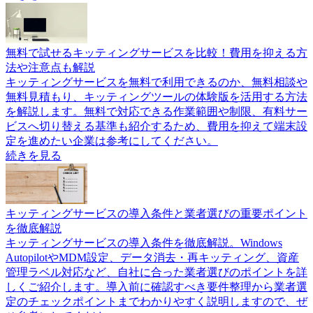
無料で試せるキッティングサービスを比較！費用を抑える方
法や注意点も解説
キッティングサービスを無料で利用できるのか、無料相談や
無料見積もり、キッティングツールの体験版を活用する方法
を解説します。無料で対応できる作業範囲や制限、有料サー
ビスへ切り替える基準も紹介するため、費用を抑えて端末設
定を進めたい企業は参考にしてください。
続きを見る
キッティングサービスの導入条件と業者選びの重要ポイント
を徹底解説
キッティングサービスの導入条件を徹底解説。Windows
AutopilotやMDM設定、データ消去・再キッティング、資産
管理ラベル対応など、自社に合った業者選びのポイントを詳
しくご紹介します。導入前に確認すべき要件整理から業者選
定のチェックポイントまでわかりやすく説明しますので、ぜ