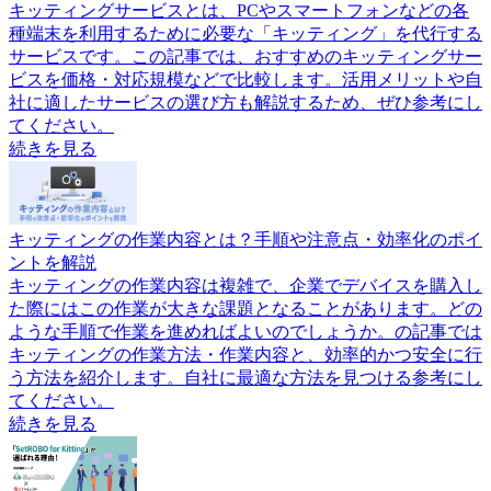
キッティングサービスとは、PCやスマートフォンなどの各
種端末を利用するために必要な「キッティング」を代行する
サービスです。この記事では、おすすめのキッティングサー
ビスを価格・対応規模などで比較します。活用メリットや自
社に適したサービスの選び方も解説するため、ぜひ参考にし
てください。
続きを見る
キッティングの作業内容とは？手順や注意点・効率化のポイ
ントを解説
キッティングの作業内容は複雑で、企業でデバイスを購入し
た際にはこの作業が大きな課題となることがあります。どの
ような手順で作業を進めればよいのでしょうか。の記事では
キッティングの作業方法・作業内容と、効率的かつ安全に行
う方法を紹介します。自社に最適な方法を見つける参考にし
てください。
続きを見る