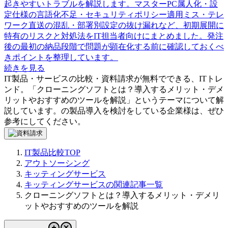
起きやすいトラブルを解説します。マスターPC属人化・設
定仕様の言語化不足・セキュリティポリシー適用ミス・テレ
ワーク直送の混乱・部署別設定の抜け漏れなど、初期展開に
特有のリスクと対処法をIT担当者向けにまとめました。発注
後の最初の納品段階で問題が顕在化する前に確認しておくべ
きポイントを整理しています。
続きを見る
IT製品・サービスの比較・資料請求が無料でできる、ITトレ
ンド。「
クローニングソフトとは？導入するメリット・デメ
リットやおすすめのツールを解説
」というテーマについて解
説しています。
の製品導入を検討をしている企業様は、ぜひ
参考にしてください。
IT製品比較TOP
アウトソーシング
キッティングサービス
キッティングサービスの関連記事一覧
クローニングソフトとは？導入するメリット・デメリ
ットやおすすめのツールを解説