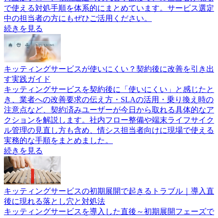
で使える対処手順を体系的にまとめています。サービス選定
中の担当者の方にもぜひご活用ください。
続きを見る
キッティングサービスが使いにくい？契約後に改善を引き出
す実践ガイド
キッティングサービスを契約後に「使いにくい」と感じたと
き、業者への改善要求の伝え方・SLAの活用・乗り換え時の
注意点など、契約済みユーザーが今日から取れる具体的なア
クションを解説します。社内フロー整備や端末ライフサイク
ル管理の見直し方も含め、情シス担当者向けに現場で使える
実務的な手順をまとめました。
続きを見る
キッティングサービスの初期展開で起きるトラブル｜導入直
後に現れる落とし穴と対処法
キッティングサービスを導入した直後～初期展開フェーズで