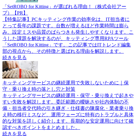
「SetROBO for Kitting」が選ばれる理由！（株式会社アー
プ）【PR】
【特集記事】PCキッティング作業の効率化は、IT担当者に
とって長年の課題です。台数が増えるほど作業時間は膨ら
み、設定ミスや品質のばらつきも発生しやすくなります。こ
うした課題を解決するのが、キッティング専用RPAツール
「SetROBO for Kitting」です。この記事ではITトレンド編集
部の視点から、その特徴と選ばれる理由を解説します。
続きを見る
キッティングサービスの継続運用で失敗しないために｜保
守・乗り換え時の落とし穴と対策
キッティングサービスの継続運用・保守・乗り換えで起きや
すい失敗を解説します。委託範囲の曖昧さや社内体制の不
備・担当者交代時の引き継ぎ・仕様書の陳腐化・業者乗り換
え時の移行ミスなど、運用フェーズに特有のトラブルと具体
的な対策を詳しく紹介します。長期的な安定運用に向けて確
認すべきポイントをまとめました。
続きを見る