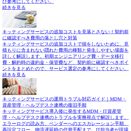
ひ参考にしてください。
続きを見る
キッティングサービスの追加コストを見落とさない！契約前
に確認すべき費用の落とし穴と対策
キッティングサービスの追加コストで損をしないために、見
積もりに含まれない隠れた費用の種類と発生しやすい場面を
詳しく解説します。初期エンジニアリング費・データ移行
費・解約時の違約金・保管費など、契約前に確認すべきポイ
ントをまとめたので、サービス選定の参考にしてください。
続きを見る
キッティングサービスの運用トラブル対応ガイド｜MDM・
資産管理・ヘルプデスク連携の復旧手順
キッティングサービス導入後に発生するMDM・IT資産管
理・ヘルプデスク連携のトラブルを実務視点で解説します。
エラーログの読み方、ベンダーへのエスカレーション手順、
再設定フロー、物流遅延時の代替手配まで、IT担当者が現場