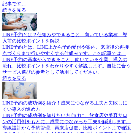
記事です。
続きを見る
LINE予約とは？仕組みやできること、向いている業種、導
入前の比較ポイントを解説
LINE予約とは、LINE上から予約受付や案内、来店後の再接
点づくりまで行いやすくする仕組みです。この記事では、
LINE予約の基本からできること、向いている企業、導入の
流れ、比較ポイントをわかりやすく解説します。自社に合う
サービス選びの参考として活用してください。
続きを見る
LINE予約の成功例を紹介！成果につながる工夫と失敗しに
くい導入の進め方
LINE予約の成功例を知りたい方向けに、飲食店や美容サロ
ンの活用例をもとに、成果につながった工夫を解説します。
導線設計から予約管理、再来店促進、比較ポイントまで確認