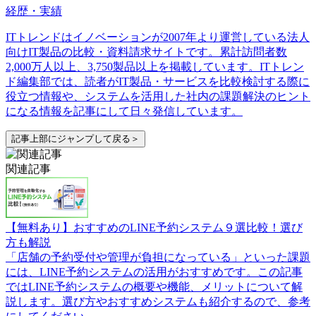
経歴・実績
ITトレンドはイノベーションが2007年より運営している法人
向けIT製品の比較・資料請求サイトです。累計訪問者数
2,000万人以上、3,750製品以上を掲載しています。ITトレン
ド編集部では、読者がIT製品・サービスを比較検討する際に
役立つ情報や、システムを活用した社内の課題解決のヒント
になる情報を記事にして日々発信しています。
記事上部にジャンプして戻る＞
関連記事
【無料あり】おすすめのLINE予約システム９選比較！選び
方も解説
「店舗の予約受付や管理が負担になっている」といった課題
には、LINE予約システムの活用がおすすめです。この記事
ではLINE予約システムの概要や機能、メリットについて解
説します。選び方やおすすめシステムも紹介するので、参考