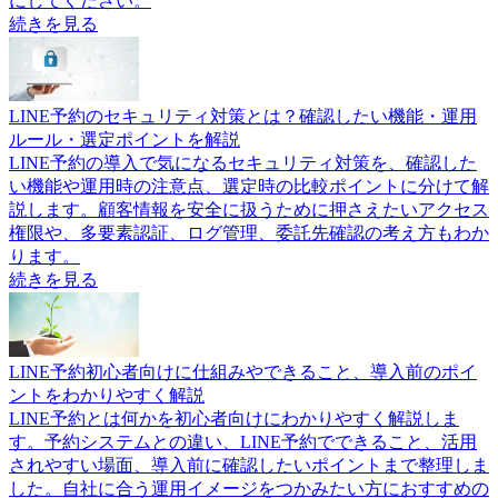
にしてください。
続きを見る
LINE予約のセキュリティ対策とは？確認したい機能・運用
ルール・選定ポイントを解説
LINE予約の導入で気になるセキュリティ対策を、確認した
い機能や運用時の注意点、選定時の比較ポイントに分けて解
説します。顧客情報を安全に扱うために押さえたいアクセス
権限や、多要素認証、ログ管理、委託先確認の考え方もわか
ります。
続きを見る
LINE予約初心者向けに仕組みやできること、導入前のポイ
ントをわかりやすく解説
LINE予約とは何かを初心者向けにわかりやすく解説しま
す。予約システムとの違い、LINE予約でできること、活用
されやすい場面、導入前に確認したいポイントまで整理しま
した。自社に合う運用イメージをつかみたい方におすすめの