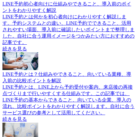
LINE予約初心者向けに仕組みやできること、導入前のポイ
ントをわかりやすく解説
LINE予約とは何かを初心者向けにわかりやすく解説しま
す。予約システムとの違い、LINE予約でできること、活用
されやすい場面、導入前に確認したいポイントまで整理しま
した。自社に合う運用イメージをつかみたい方におすすめの
記事です。
続きを見る
LINE予約とは？仕組みやできること、向いている業種、導
入前の比較ポイントを解説
LINE予約とは、LINE上から予約受付や案内、来店後の再接
点づくりまで行いやすくする仕組みです。この記事では、
LINE予約の基本からできること、向いている企業、導入の
流れ、比較ポイントをわかりやすく解説します。自社に合う
サービス選びの参考として活用してください。
続きを見る