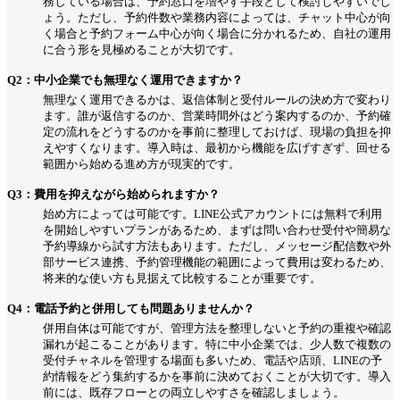
務している場合は、予約窓口を増やす手段として検討しやすいでし
ょう。ただし、予約件数や業務内容によっては、チャット中心が向
く場合と予約フォーム中心が向く場合に分かれるため、自社の運用
に合う形を見極めることが大切です。
Q2：中小企業でも無理なく運用できますか？
無理なく運用できるかは、返信体制と受付ルールの決め方で変わり
ます。誰が返信するのか、営業時間外はどう案内するのか、予約確
定の流れをどうするのかを事前に整理しておけば、現場の負担を抑
えやすくなります。導入時は、最初から機能を広げすぎず、回せる
範囲から始める進め方が現実的です。
Q3：費用を抑えながら始められますか？
始め方によっては可能です。LINE公式アカウントには無料で利用
を開始しやすいプランがあるため、まずは問い合わせ受付や簡易な
予約導線から試す方法もあります。ただし、メッセージ配信数や外
部サービス連携、予約管理機能の範囲によって費用は変わるため、
将来的な使い方も見据えて比較することが重要です。
Q4：電話予約と併用しても問題ありませんか？
併用自体は可能ですが、管理方法を整理しないと予約の重複や確認
漏れが起こることがあります。特に中小企業では、少人数で複数の
受付チャネルを管理する場面も多いため、電話や店頭、LINEの予
約情報をどう集約するかを事前に決めておくことが大切です。導入
前には、既存フローとの両立しやすさを確認しましょう。