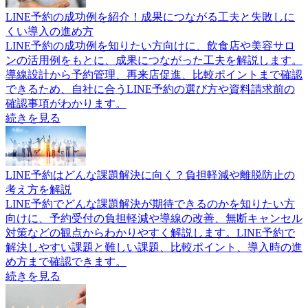
LINE予約の成功例を紹介！成果につながる工夫と失敗しに
くい導入の進め方
LINE予約の成功例を知りたい方向けに、飲食店や美容サロ
ンの活用例をもとに、成果につながった工夫を解説します。
導線設計から予約管理、再来店促進、比較ポイントまで確認
できるため、自社に合うLINE予約の選び方や資料請求前の
確認事項がわかります。
続きを見る
LINE予約はどんな課題解決に向く？負担軽減や離脱防止の
考え方を解説
LINE予約でどんな課題解決が期待できるのかを知りたい方
向けに、予約受付の負担軽減や導線の改善、無断キャンセル
対策などの観点からわかりやすく解説します。LINE予約で
解決しやすい課題と難しい課題、比較ポイント、導入時の進
め方まで確認できます。
続きを見る