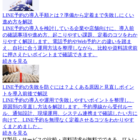
LINE予約の導入手順とは？準備から定着まで失敗しにくい
進め方を解説
LINE予約の導入を検討している企業や店舗向けに、導入前
の確認事項や進め方、起こりやすい課題、定着のコツをわか
りやすく解説します。電話予約やWeb予約との違いを踏ま
え、自社に合う運用方法を整理しながら、比較や資料請求前
に押さえたいポイントまで確認できます。
続きを見る
LINE予約の失敗を防ぐには？よくある原因と見直しポイン
トを導入前後で解説
LINE予約の導入や運用で失敗しやすいポイントを整理し、
原因別の見直し方法を解説します。予約導線から受付ルー
ル、通知設計、現場運用、システム連携まで確認したい方に
向けて、LINE予約を無理なく定着させるコツをわかりやす
くまとめました。
続きを見る
IT製品・サービスの比較・資料請求が無料でできる、ITトレ