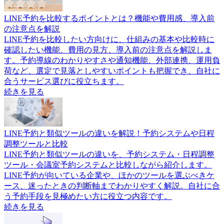
LINE予約を比較するポイントとは？機能や費用感、導入前
の注意点を解説
LINE予約を比較したい方向けに、仕組みの基本や比較時に
確認したい機能、費用の見方、導入前の注意点を解説しま
す。予約導線のわかりやすさや通知機能、外部連携、運用負
荷など、選定で見落としやすいポイントも把握でき、自社に
合うサービス選びに役立ちます。
続きを見る
LINE予約と類似ツールの違いを解説！予約システムや日程
調整ツールと比較
LINE予約と類似ツールの違いを、予約システム・日程調整
ツール・会議室予約システムと比較しながら紹介します。
LINE予約が向いている企業や、ほかのツールを選ぶべきケ
ース、迷ったときの判断軸までわかりやすく解説。自社に合
う予約手段を見極めたい方に役立つ内容です。
続きを見る