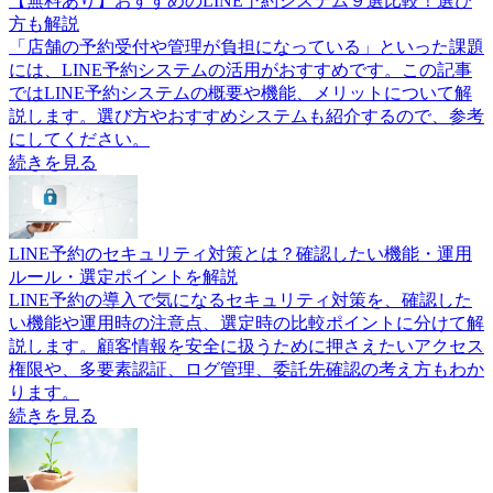
【無料あり】おすすめのLINE予約システム９選比較！選び
方も解説
「店舗の予約受付や管理が負担になっている」といった課題
には、LINE予約システムの活用がおすすめです。この記事
ではLINE予約システムの概要や機能、メリットについて解
説します。選び方やおすすめシステムも紹介するので、参考
にしてください。
続きを見る
LINE予約のセキュリティ対策とは？確認したい機能・運用
ルール・選定ポイントを解説
LINE予約の導入で気になるセキュリティ対策を、確認した
い機能や運用時の注意点、選定時の比較ポイントに分けて解
説します。顧客情報を安全に扱うために押さえたいアクセス
権限や、多要素認証、ログ管理、委託先確認の考え方もわか
ります。
続きを見る