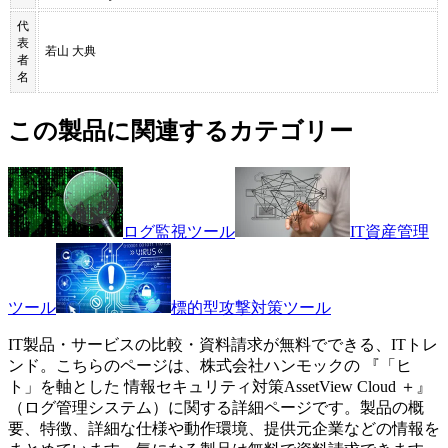
代
表
若山 大典
者
名
この製品に関連するカテゴリー
ログ監視ツール
IT資産管理
ツール
標的型攻撃対策ツール
IT製品・サービスの比較・資料請求が無料でできる、ITトレ
ンド。こちらのページは、
株式会社ハンモック
の 『
「ヒ
ト」を軸とした 情報セキュリティ対策
AssetView Cloud ＋
』
（
ログ管理システム
）に関する詳細ページです。製品の概
要、特徴、詳細な仕様や動作環境、提供元企業などの情報を