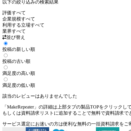
以下の絞り込みの検索結果
評価
すべて
企業規模
すべて
利用する立場
すべて
業界
すべて
並び替え
投稿の新しい順
投稿の古い順
満足度の高い順
満足度の低い順
該当のレビューはありませんでした
「
MakeRepeater
」の詳細は上部タブの製品TOPをクリックし
もしくは資料請求リストに追加することで無料で資料請求で
サービス選定にお迷いの方は便利な無料の一括資料請求をご