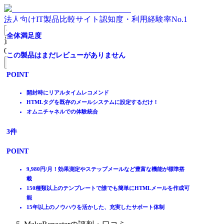
法人向けIT製品比較サイト
認知度・利用経験率No.1
10,000社超の導入実績/メール配信
【無料トライアル有】中小企業～大手まで！
マルチチャネルでパーソナルなコミュニケーションを実現
商談獲得に特化
HTMLテンプレートは150種類以上！ コスパ抜群！
全体満足度
資料請求リスト
0
件
全体満足度
全体満足度
全体満足度
全体満足度
全体満足度
この製品はまだレビューがありません
無料資料請求フォームへ
☆☆☆☆☆
☆☆☆☆☆
☆☆☆☆☆
☆☆☆☆☆
☆☆☆☆☆
POINT
ホーム
★★★★★
★★★★★
★★★★★
★★★★★
★★★★★
製品を探す
開封時にリアルタイムレコメンド
4.1
4.3
3.8
4.2
5.0
ランキングから探す
HTMLタグを既存のメールシステムに設定するだけ！
記事を読む
オムニチャネルでの体験統合
はじめての方へ
144
40
36
12
3
件
件
件
件
件
掲載について
ITトレンドへの掲載
POINT
POINT
POINT
POINT
POINT
イベントでリード獲得
動画で学ぶ
kintoneやSalesforceと開発いらず/低コストで連携可能！
誰でも簡単３ステップでメルマガ配信
マーケティング費用対効果 +28%
kintoneやSalesforceと開発いらず/低コストで連携可能！
9,980円/月！効果測定やステップメールなど豊富な機能が標準搭
シンプルな機能・操作で誰でもカンタンにメール配信ができる
月額5,000円～でメールマーケティングに必要機能が全て標準搭載
あらゆる接点でパーソナライズされたコミュニケーションを実現
商談獲得に特化した実用的な機能を搭載
載
IT製品比較TOP
楽楽メールマーケティング独自の機能で分析・改善業務を自動化
国内データセンター採用でセキュリティも万全
ドラッグ&ドロップで直感的に反応の得れる顧客セグメントを抽
導入活用支援とノウハウ提供で誰でも使える！
150種類以上のテンプレートで誰でも簡単にHTMLメールを作成可
マーケティング
出
能
メールマーケティングシステム
15年以上のノウハウを活かした、充実したサポート体制
MakeRepeater