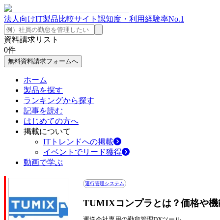
法人向けIT製品比較サイト
認知度・利用経験率No.1
資料請求リスト
0
件
無料資料請求フォームへ
ホーム
製品を探す
ランキングから探す
記事を読む
はじめての方へ
掲載について
ITトレンドへの掲載
イベントでリード獲得
動画で学ぶ
運行管理システム
TUMIXコンプラとは？価格や
運送会社専用の勤怠管理DXツール