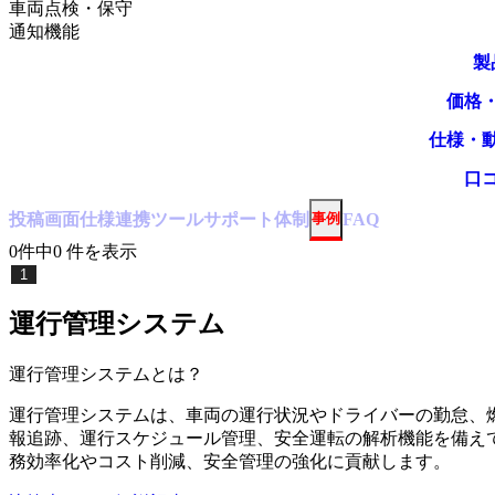
車両点検・保守
通知機能
製
価格
仕様・
口
投稿
画面仕様
連携ツール
サポート体制
事例
FAQ
0
件中
0
件
を表示
1
運行管理システム
運行管理システム
とは？
運行管理システムは、車両の運行状況やドライバーの勤怠、
報追跡、運行スケジュール管理、安全運転の解析機能を備え
務効率化やコスト削減、安全管理の強化に貢献します。