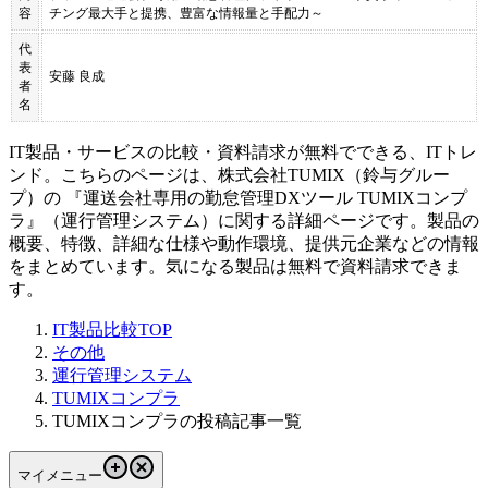
容
チング最大手と提携、豊富な情報量と手配力～
代
表
安藤 良成
者
名
IT製品・サービスの比較・資料請求が無料でできる、ITトレ
ンド。こちらのページは、
株式会社TUMIX（鈴与グルー
プ）
の 『
運送会社専用の勤怠管理DXツール
TUMIXコンプ
ラ
』（
運行管理システム
）に関する詳細ページです。製品の
概要、特徴、詳細な仕様や動作環境、提供元企業などの情報
をまとめています。気になる製品は無料で資料請求できま
す。
IT製品比較TOP
その他
運行管理システム
TUMIXコンプラ
TUMIXコンプラの投稿記事一覧
マイメニュー