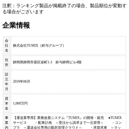
注釈：ランキング製品が掲載終了の場合、製品順位が変動す
る場合がございます
企業情報
会
社
株式会社TUMIX（鈴与グループ）
名
住
静岡県静岡市葵区栄町1-3 鈴与静岡ビル4階
所
設
立
2019年06月
年
月
資
本
1,000万円
金
事
【運送業専用】業務改善システム『TUMIX』の開発・販売 ●TUMIX
業
サービス ・配車計画 ～受注から請求まで一元管理～ ・コン
内
プラ ～運送会社専用の勤怠管理クラウド～ ・求貨求車 ～マッ