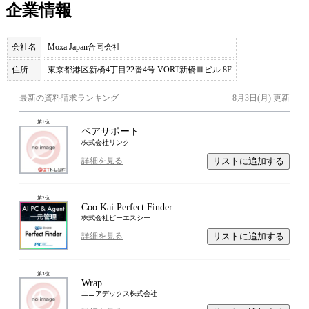
企業情報
会社名
Moxa Japan合同会社
住所
東京都港区新橋4丁目22番4号 VORT新橋Ⅲビル 8F
最新の資料請求ランキング
8月3日(月)
更新
第
1
位
ベアサポート
株式会社リンク
リストに追加する
詳細を見る
第
2
位
Coo Kai Perfect Finder
株式会社ピーエスシー
リストに追加する
詳細を見る
第
3
位
Wrap
ユニアデックス株式会社