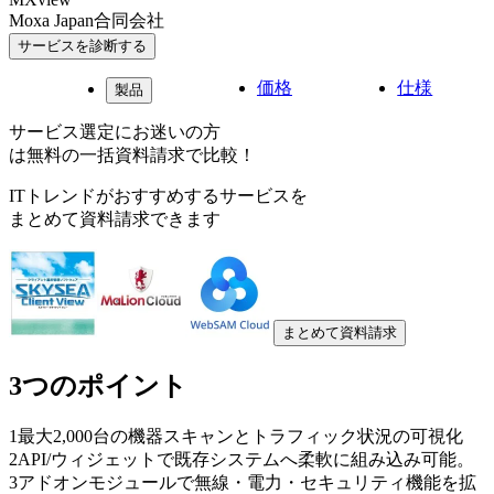
Moxa Japan合同会社
サービスを診断する
価格
仕様
製品
サービス選定にお迷いの方
は無料の一括資料請求で比較！
ITトレンドがおすすめするサービスを
まとめて資料請求できます
まとめて資料請求
3つのポイント
1
最大2,000台の機器スキャンとトラフィック状況の可視化
2
API/ウィジェットで既存システムへ柔軟に組み込み可能。
3
アドオンモジュールで無線・電力・セキュリティ機能を拡