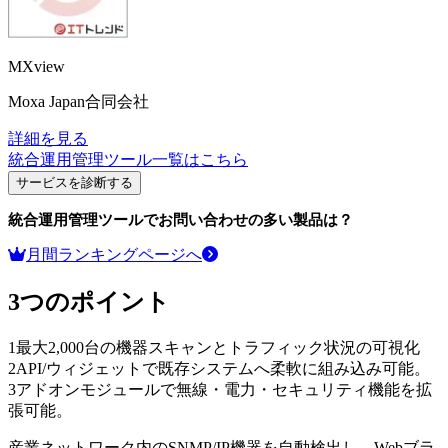
MXview
Moxa Japan合同会社
詳細を見る
統合運用管理ツール
一覧はこちら
サービスを診断する
統合運用管理ツール
でお問い合わせの多い製品は？
月間ランキングページへ
3つのポイント
1
最大2,000台の機器スキャンとトラフィック状況の可視化
2
API/ウィジェットで既存システムへ柔軟に組み込み可能。
3
アドオンモジュールで無線・電力・セキュリティ機能を拡
張可能。
産業ネットワーク内のSNMP/IP機器を自動検出し、Webブラ