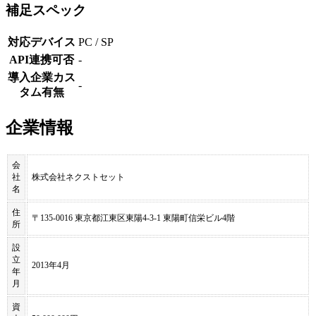
補足スペック
対応デバイス
PC / SP
API連携可否
-
導入企業カス
-
タム有無
企業情報
会
社
株式会社ネクストセット
名
住
〒135-0016 東京都江東区東陽4-3-1 東陽町信栄ビル4階
所
設
立
2013年4月
年
月
資