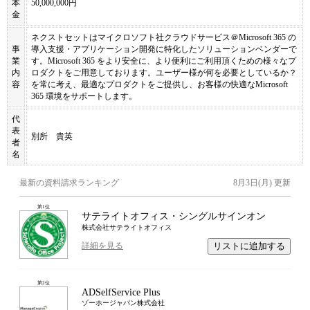
本
50,000,000円
金
ネクストセットはマイクロソフト社クラウドサービス＠Microsoft 365 の
事
導入支援・アプリケーション開発に特化したソリューションベンダーで
業
す。Microsoft 365 をより安全に、より便利にご利用頂くための様々なプ
内
ロダクトをご用意しております。ユーザー様が何を必要としているか？
容
を常に考え、最適なプロダクトをご提供し、お客様の快適なMicrosoft
365 環境をサポートします。
代
表
別所 貴英
者
名
最新の資料請求ランキング
8月3日(月)
更新
第
1
位
サテライトオフィス・シングルサインオン
株式会社サテライトオフィス
リストに追加する
詳細を見る
第
2
位
ADSelfService Plus
ゾーホージャパン株式会社