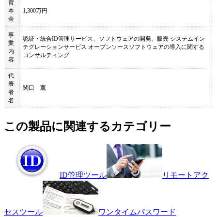
資
本
1,300万円
金
事
認証・統合ID管理サービス、ソフトウェアの開発、販売 システムイン
業
テグレーションサービス オープンソースソフトウェアの導入に関する
内
コンサルティング
容
代
表
関口 薫
者
名
この製品に関連するカテゴリー
ID管理ツール
リモートアク
セスツール
ワンタイムパスワード