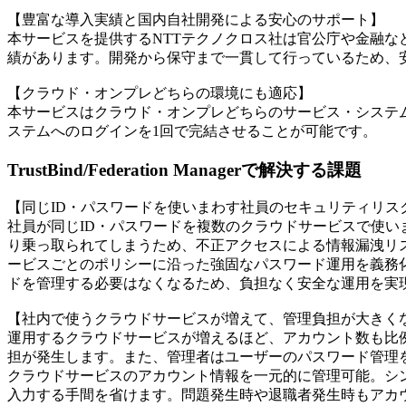
【豊富な導入実績と国内自社開発による安心のサポート】
本サービスを提供するNTTテクノクロス社は官公庁や金融な
績があります。開発から保守まで一貫して行っているため、
【クラウド・オンプレどちらの環境にも適応】
本サービスはクラウド・オンプレどちらのサービス・システ
ステムへのログインを1回で完結させることが可能です。
TrustBind/Federation Managerで解決する課題
【同じID・パスワードを使いまわす社員のセキュリティリス
社員が同じID・パスワードを複数のクラウドサービスで使い
り乗っ取られてしまうため、不正アクセスによる情報漏洩リ
ービスごとのポリシーに沿った強固なパスワード運用を義務
ドを管理する必要はなくなるため、負担なく安全な運用を実
【社内で使うクラウドサービスが増えて、管理負担が大きく
運用するクラウドサービスが増えるほど、アカウント数も比
担が発生します。また、管理者はユーザーのパスワード管理
クラウドサービスのアカウント情報を一元的に管理可能。シ
入力する手間を省けます。問題発生時や退職者発生時もアカ