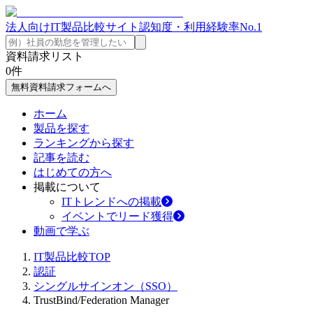
法人向けIT製品比較サイト
認知度・利用経験率No.1
資料請求リスト
0
件
無料資料請求フォームへ
ホーム
製品を探す
ランキングから探す
記事を読む
はじめての方へ
掲載について
ITトレンドへの掲載
イベントでリード獲得
動画で学ぶ
IT製品比較TOP
認証
シングルサインオン（SSO）
TrustBind/Federation Manager