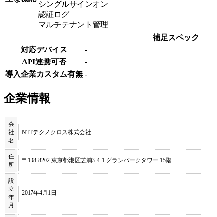
シングルサインオン
認証ログ
マルチテナント管理
補足スペック
対応デバイス
-
API連携可否
-
導入企業カスタム有無
-
企業情報
会
社
NTTテクノクロス株式会社
名
住
〒108-8202 東京都港区芝浦3-4-1 グランパークタワー 15階
所
設
立
2017年4月1日
年
月