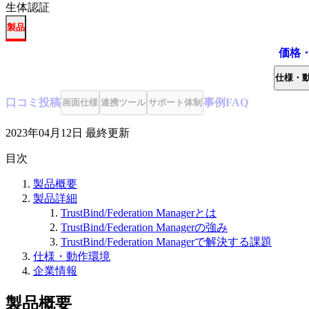
生体認証
製品
価格
仕様・
口コミ
投稿
事例
FAQ
画面仕様
連携ツール
サポート体制
2023年04月12日
最終更新
目次
製品概要
製品詳細
TrustBind/Federation Managerとは
TrustBind/Federation Managerの強み
TrustBind/Federation Managerで解決する課題
仕様・動作環境
企業情報
製品概要