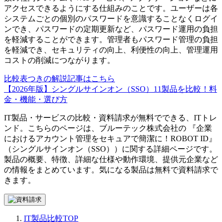
アクセスできるようにする仕組みのことです。ユーザーは各
システムごとの個別のパスワードを意識することなくログイ
ンでき、パスワードの定期更新など、パスワード運用の負担
を軽減することができます。管理者もパスワード管理の負担
を軽減でき、セキュリティの向上、利便性の向上、管理運用
コストの削減につながります。
比較表つきの解説記事はこちら
【2026年版】シングルサインオン（SSO）11製品を比較！料
金・機能・選び方
IT製品・サービスの比較・資料請求が無料でできる、ITトレ
ンド。こちらのページは、
ブルーテック株式会社
の 『
企業
におけるアカウント管理をセキュアで簡潔に！
ROBOT ID
』
（
シングルサインオン（SSO）
）に関する詳細ページです。
製品の概要、特徴、詳細な仕様や動作環境、提供元企業など
の情報をまとめています。気になる製品は無料で資料請求で
きます。
IT製品比較TOP