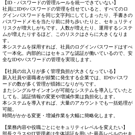
【ID・パスワードの管理ルールを統一できていない】
社員にIDやパスワードの管理を任せていると、すべてのロ
グインパスワードを同じ文字列にしてしまったり、手書きの
パスワードメモを当たり前に持ち歩いたりと、セキュリティ
リスクが増大しがちです。人数が増えたり、運用するシステ
ムが増えたりするほど、このリスクはさらに大きくなりま
す。
本システムを採用すれば、社員のログインパスワードはすべ
て一本化。内部的にはセキュアな認証が働いているので、安
全なIDやパスワードの管理を実現します。
【社員の出入りが多く管理負担が大きくなっている】
新入社員や退職者が頻繁に発生する企業では、IDやパスワ
ードの数が多く管理が煩雑になりがちです。
またシングルサインオンが可能なシステムを導入していたと
しても、認証情報の変更や増減作業は負担化します。
本システムを導入すれば、大量のアカウントでも一括処理が
可能。
時間がかかる変更・増減作業を大幅に簡略化します。
【業務内容や役職ごとにセキュリティレベルを変えたい】
部長クラスやIT管理者は生体認証を用いた最高レベルのセキ