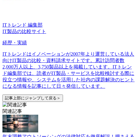
ITトレンド 編集部
IT製品の比較サイト
経歴・実績
ITトレンドはイノベーションが2007年より運営している法人
向けIT製品の比較・資料請求サイトです。累計訪問者数
2,000万人以上、3,750製品以上を掲載しています。ITトレン
ド編集部では、読者がIT製品・サービスを比較検討する際に
役立つ情報や、システムを活用した社内の課題解決のヒント
になる情報を記事にして日々発信しています。
記事上部にジャンプして戻る＞
関連記事
年末調整アウトソーシングの法律対応を徹底解説！押さえる