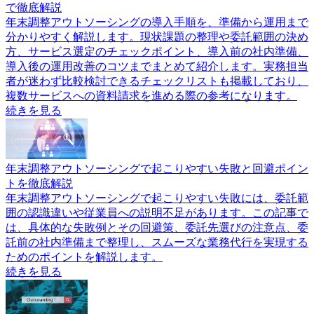
で徹底解説
年末調整アウトソーシングの導入手順を、準備から運用まで
分かりやすく解説します。現状課題の整理や委託範囲の決め
方、サービス選定のチェックポイント、導入前の社内準備、
導入後の運用改善のコツまでまとめて紹介します。実務担当
者が迷わず比較検討できるチェックリストも掲載しており、
複数サービスへの資料請求を進める際の参考になります。
続きを見る
年末調整アウトソーシングで起こりやすい失敗と回避ポイン
トを徹底解説
年末調整アウトソーシングで起こりやすい失敗には、委託範
囲の認識違いや従業員への説明不足があります。この記事で
は、具体的な失敗例とその回避策、委託先選びの注意点、委
託前の社内準備まで整理し、スムーズな業務代行を実現する
ためのポイントを解説します。
続きを見る