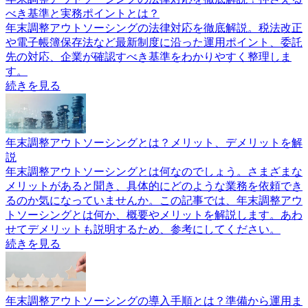
べき基準と実務ポイントとは？
年末調整アウトソーシングの法律対応を徹底解説。税法改正
や電子帳簿保存法など最新制度に沿った運用ポイント、委託
先の対応、企業が確認すべき基準をわかりやすく整理しま
す。
続きを見る
年末調整アウトソーシングとは？メリット、デメリットを解
説
年末調整アウトソーシングとは何なのでしょう。さまざまな
メリットがあると聞き、具体的にどのような業務を依頼でき
るのか気になっていませんか。この記事では、年末調整アウ
トソーシングとは何か、概要やメリットを解説します。あわ
せてデメリットも説明するため、参考にしてください。
続きを見る
年末調整アウトソーシングの導入手順とは？準備から運用ま