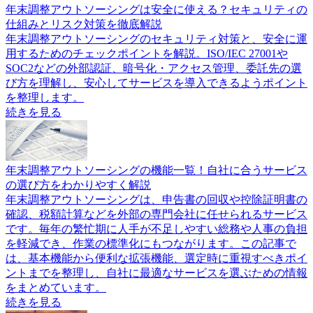
年末調整アウトソーシングは安全に使える？セキュリティの
仕組みとリスク対策を徹底解説
年末調整アウトソーシングのセキュリティ対策と、安全に運
用するためのチェックポイントを解説。ISO/IEC 27001や
SOC2などの外部認証、暗号化・アクセス管理、委託先の選
び方を理解し、安心してサービスを導入できるようポイント
を整理します。
続きを見る
年末調整アウトソーシングの機能一覧！自社に合うサービス
の選び方をわかりやすく解説
年末調整アウトソーシングは、申告書の回収や控除証明書の
確認、税額計算などを外部の専門会社に任せられるサービス
です。毎年の繁忙期に人手が不足しやすい総務や人事の負担
を軽減でき、作業の標準化にもつながります。この記事で
は、基本機能から便利な拡張機能、選定時に重視すべきポイ
ントまでを整理し、自社に最適なサービスを選ぶための情報
をまとめています。
続きを見る