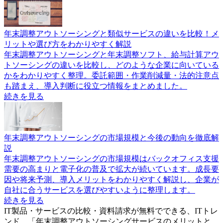
年末調整アウトソーシングと類似サービスの違いを比較！メ
リットや選び方をわかりやすく解説
年末調整アウトソーシングと年末調整ソフト、給与計算アウ
トソーシングの違いを比較し、どのような企業に向いている
かをわかりやすく整理。委託範囲・作業削減量・法的注意点
も踏まえ、導入判断に役立つ情報をまとめました。
続きを見る
年末調整アウトソーシングの市場規模と今後の動向を徹底解
説
年末調整アウトソーシングの市場規模はバックオフィス支援
需要の高まりと電子化の普及で拡大が続いています。成長要
因や将来予測、導入メリットをわかりやすく解説し、企業が
自社に合うサービスを選びやすいように整理します。
続きを見る
IT製品・サービスの比較・資料請求が無料でできる、ITトレ
ンド。「
年末調整アウトソーシングサービスのメリットと