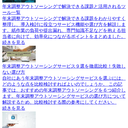
年末調整アウトソーシングで解決できる課題と活用されるツ
ール一覧
年末調整アウトソーシングで解決できる課題をわかりやすく
整理し、導入検討に役立つサービス機能や選び方を解説しま
す。紙作業の負荷や提出漏れ、専門知識不足などを抱える担
当者に向けて、効率化につながるポイントをまとめました。
続きを見る
年末調整アウトソーシングサービス９選を徹底比較！失敗し
ない選び方
自社にあう年末調整アウトソーシングサービスを選ぶには、
どのような点を比較検討すればよいのでしょうか。 この記
事では、おすすめの年末調整アウトソーシングを６つ紹介し
ます。年末調整アウトソーシングサービスの選び方について
解説するため、比較検討する際の参考にしてください。
続きを見る