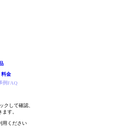
品
・料金
事例
FAQ
リックして確認、
きます。
利用ください