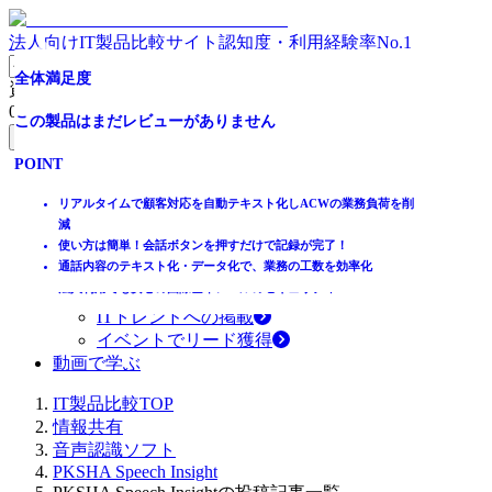
法人向けIT製品比較サイト
認知度・利用経験率No.1
AI議事録作成ツール なら この一択。
全体満足度
資料請求リスト
0
件
全体満足度
この製品はまだレビューがありません
無料資料請求フォームへ
この製品はまだレビューがありません
POINT
ホーム
製品を探す
リアルタイムで顧客対応を自動テキスト化しACWの業務負荷を削
POINT
ランキングから探す
減
記事を読む
使い方は簡単！会話ボタンを押すだけで記録が完了！
独自研究開発による高い音声認識技術
通話内容のテキスト化・データ化で、業務の工数を効率化
高品質かつ低価格の業界トップクラスのコストパフォーマンス
はじめての方へ
法人利用でも安心の国際基準レベルのセキュリティ
掲載について
ITトレンドへの掲載
イベントでリード獲得
動画で学ぶ
IT製品比較TOP
情報共有
音声認識ソフト
PKSHA Speech Insight