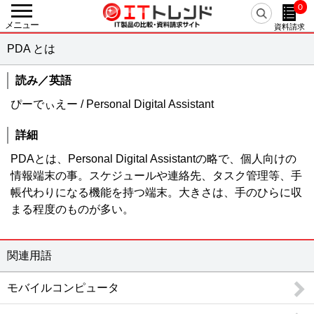
0
戻る
メニュー
資料請求
カテゴリーから探す
PDA とは
人事・労務
人事システム / eラーニング / 勤怠管理・就業管理 / 【旧】人事評価システム / 給与明細電子化 / 経費精算システム / 給与計算システム / タレントマネジメント / シフト管理・人員計画（WFM） / 人事評価システム / 採用管理・選考管理システム / 健康管理システム / マイナンバー管理システム / 経費精算システム クラウド / 労務管理システム / eラーニングコンテンツ作成・提供 / 従業員満足度調査（ES調査） / 給与前払いサービス / Web面接・オンライン面接 / 離職防止・定着率向上ツール / 年末調整支援システム / 目標管理システム / 人事コンサルティング / メンタルヘルス・ストレスチェック / 1on1ツール / 採用サイト作成ツール / リファレンスチェックサービス / 反社チェックツール / リファラル採用ツール / 出張管理システム(BTM) / スキル管理システム / フリーランス管理システム / 組織診断サービス / CLM（契約ライフサイクルマネジメント） / 中途採用支援サービス / 新卒採用支援サービス / デジタル給与ソリューション
読み／英語
基幹統合
ぴーでぃえー / Personal Digital Assistant
ERP / SCM / EAI / ERP クラウド / 美容クリニック支援サービス / アパレル業支援システム
会計
詳細
会計ソフト / 固定資産管理 / IT資産管理 / 債務管理・債権管理 / 予算管理 / 会計ソフト クラウド / 請求書受取サービス / 経営管理システム / 連結会計システム / リース資産管理システム / 電子マネー送金代行 / 振込代行サービス
PDAとは、Personal Digital Assistantの略で、個人向けの
AIサービス
AI-OCR / AI翻訳（自動翻訳）ツール / AIコンサルティング / AI契約書レビューサービス / AIライティングサービス / 生成AI開発サービス / 生成AI導入サービス / 医療向け生成AIサービス / AI開発サービス / AI導入サービス / 医療向けAIサービス / AIエージェント / AI電話自動応答サービス / 経理AIエージェント / 専用AI構築プラットフォーム
情報端末の事。スケジュールや連絡先、タスク管理等、手
帳代わりになる機能を持つ端末。大きさは、手のひらに収
販売
販売管理 / POSシステム / 電子帳票システム / 帳票電子化 / 見積管理 / 店舗管理 / Web請求書・クラウド請求書 / 販売管理 クラウド / 販売管理 パッケージ / 販売管理 製造業 / 販売管理 医薬品 / 販売管理 商社・卸売 / 帳票クラウドサービス / サブスクリプション管理システム / 越境EC
まる程度のものが多い。
生産
生産管理 / PLM / プロジェクト管理 / 原価管理 / 図面管理（EDM） / PDM / 部品管理（BOM） / 工程管理 / 工事管理 / 温湿度管理システム / CO2排出量管理システム / 商品情報管理システム（PIM） / BOM/BOP生成・変換エンジン
関連用語
在庫・購買
EDI / 在庫管理 / 需要予測 / 購買管理 / 受発注システム / 電子契約システム / 見積査定システム / 病院在庫管理システム（SPD）
モバイルコンピュータ
物流・倉庫
物流管理 / 倉庫管理（WMS） / 配送管理システム / ピッキングシステム / 物流代行 / バース管理システム / 送り状発行システム