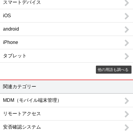
スマートデバイス
情報共有
グループウェア / ナレッジマネジメント / 文書管理 / エンタープライズサーチ / 社内SNS・ビジネスチャット / ファイル転送 / FAQシステム / レポーティングツール / ペーパーレス会議 / コラボレーションツール / 契約書管理システム / マニュアル作成ツール / 議事録作成ツール / 音声認識ソフト / 会議効率化ツール / 社内ポータル / 文字起こしツール / カレンダーツール / 社内掲示板 / 位置情報管理システム
iOS
ビジネスプロセス
ワークフロー / BPM / RPAツール / タスク管理ツール / 業務可視化ツール / 会議室予約システム / XR（AR・VR・MR）システム / バーチャルオフィスツール / 施工管理サービス / インバウンド支援 / M&A・事業承継コンサル / 歯科クリニック支援サービス / IT点呼システム / 貿易管理システム / 内部監査
android
営業支援
SFA / オンライン商談システム / セールスイネーブルメントツール
iPhone
顧客管理
CRM / 名刺管理 / 与信管理 / コールセンターシステム / 電子カルテ / 会員管理・ポイント管理 / VOC（顧客の声） / キャンペーンマネジメント / 電子カルテ 大病院 / 電子カルテ 中小病院 / 電子カルテ 有床クリニック / 電子カルテ 無床クリニック / 電子カルテ 在宅 / IVR / カスタマーサクセスツール / 日程調整ツール / 店舗アプリ作成ツール / ホテル・宿泊施設向けシステム（PMS） / ボイスボット / 介護ソフト / LINE予約 / 民泊運営支援サービス
タブレット
メール・FAX・SMS
メール配信システム / メールセキュリティ / スパム対策 / メールアーカイブ / FAX配信 / メール共有 / メール誤送信対策 / メール暗号化 / クラウドメール / SMS送信サービス / メールリレーサービス / CPaaS
他の用語も調べる
マーケティング
レコメンドエンジン / マーケティングオートメーションツール / コンテンツマーケティング / Web接客ツール / サイト離脱防止（ポップアップ）ツール / メールマーケティングシステム / SEOツール / SNS管理ツール / ABテストツール / フォーム作成ツール / 広告運用ツール / ヒートマップツール / CDP（カスタマーデータプラットフォーム） / MEOツール / アプリ解析ツール / プッシュ通知サービス / LINEマーケティングツール / ランディングページ作成ツール（LP作成ツール） / MEO対策サービス / マーケティングツール / LLMO対策サービス
データ蓄積・分析
関連カテゴリー
BIツール / テキストマイニング / DWH / データマイニング / ETL / 商圏分析・エリアマーケティング / ソーシャル分析 / BIツール クラウド / BIツール導入・活用支援 / DMP / SaaS管理システム / 機械学習（マシンラーニング） / 企業データベース / 予測分析ツール / Webサイト翻訳ツール / 脱炭素支援サービス / 広告効果測定
WEB
MDM（モバイル端末管理）
CMS / アクセス解析 / ECサイト構築 / 動画配信システム / オンライン決済システム / 予約システム / EC管理ソフト / ショッピングカート / チャット接客ツール / チャットボット / Webコンサルティング / ノーコード・ローコード開発 / イベント管理システム / ネットショップ管理システム / サイト内検索ツール / Webデザインツール / EFOツール
通信インフラ
リモートアクセス
VPN / IP電話 / CDN / マルチホーミング / WAN / PBX / WAN高速化 / VPN 海外・国際 / 法人携帯 / 法人向けポケットWifi
ハードウェアインフラ
安否確認システム
ストレージ / サーバ / シンクライアント / KVMスイッチ / UPS / PDU