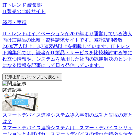
ITトレンド 編集部
IT製品の比較サイト
経歴・実績
ITトレンドはイノベーションが2007年より運営している法人
向けIT製品の比較・資料請求サイトです。累計訪問者数
2,000万人以上、3,750製品以上を掲載しています。ITトレン
ド編集部では、読者がIT製品・サービスを比較検討する際に
役立つ情報や、システムを活用した社内の課題解決のヒント
になる情報を記事にして日々発信しています。
記事上部にジャンプして戻る＞
関連記事
スマートデバイス連携システム導入事例の成功と失敗の差と
は？
スマートデバイス連携システムは、スマートデバイスソリュ
ーションとも呼ばれ、スマートデバイスの優れた特徴を活か