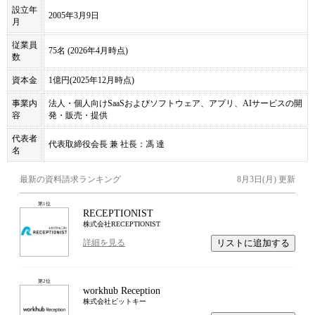
設立年
2005年3月9日
月
従業員
75名 (2026年4月時点)
数
資本金
1億円(2025年12月時点)
事業内
法人・個人向けSaaSおよびソフトウェア、アプリ、AIサービスの開
容
発・販売・提供
代表者
代表取締役会長 兼 社長：馮 達
名
最新の資料請求ランキング
8月3日(月)
更新
第
1
位
RECEPTIONIST
株式会社RECEPTIONIST
リストに追加する
詳細を見る
第
2
位
workhub Reception
株式会社ビットキー