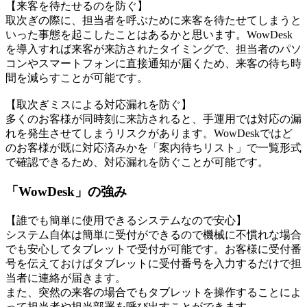
【来客を待たせるのを防ぐ】
取次ぎの際に、担当者を呼ぶために来客を待たせてしまうと
いった事態を起こしたことはあるかと思います。WowDesk
を導入すれば来客が来訪されたタイミングで、担当者のパソ
コンやスマートフォンに直接通知が届くため、来客の待ち時
間を減らすことが可能です。
【取次ぎミスによる対応漏れを防ぐ】
多くのお客様が同時刻に来訪されると、手運用では対応の漏
れを発生させてしまうリスクがあります。WowDeskではど
のお客様が既に対応済みかを「案内待ちリスト」で一覧形式
で確認できるため、対応漏れを防ぐことが可能です。
「WowDesk」の強み
【誰でも簡単に使用できるシステムなので安心】
システム自体は簡単に受付ができるので機械に不慣れな場合
でも安心してタブレットで受付が可能です。お客様に受付番
号を伝えておけばタブレットに受付番号を入力するだけで担
当者に連絡が届きます。
また、突然の来客の場合でもタブレットを操作することによ
って担当者や担当部署を呼び出すことができます。