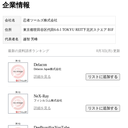
企業情報
会社名
忍者ツールズ株式会社
住所
東京都世田谷区代田6-6-1 TOKYU REIT下北沢スクエア B1F
代表者名
越智 芳峰
最新の資料請求ランキング
8月3日(月)
更新
第
1
位
Delacon
Delacon Japan株式会社
リストに追加する
詳細を見る
第
2
位
NeX-Ray
フィシルコム株式会社
リストに追加する
詳細を見る
第
3
位
DeeBoardforYouTube