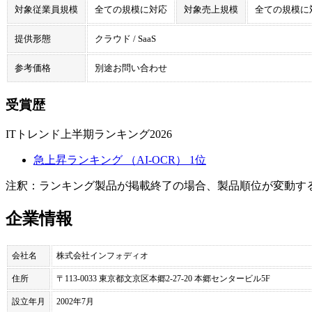
対象従業員規模
全ての規模に対応
対象売上規模
全ての規模に
提供形態
クラウド / SaaS
参考価格
別途お問い合わせ
受賞歴
ITトレンド上半期ランキング2026
急上昇ランキング （AI-OCR） 1位
注釈：ランキング製品が掲載終了の場合、製品順位が変動す
企業情報
会社名
株式会社インフォディオ
住所
〒113-0033 東京都文京区本郷2-27-20 本郷センタービル5F
設立年月
2002年7月