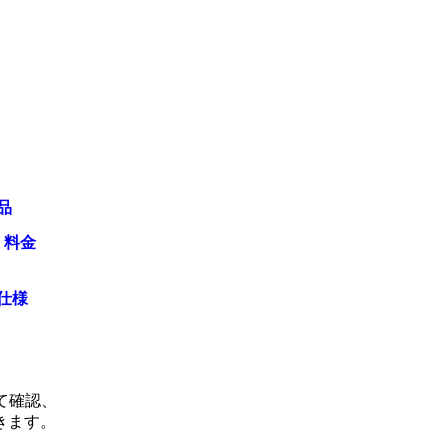
品
・料金
仕様
て確認、
きます。