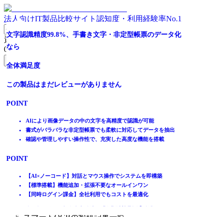
法人向けIT製品比較サイト
認知度・利用経験率No.1
帳票のデータ化から保管・検索・関連システム連携まで一
AI-OCR市場シェア5年連続No.1※のAI-OCR
BPO会社が提供するAI-OCRツールであらゆる書類を高精
紙の検収書も対応！ 検収照合システム
【無料試用】座標設定不要。帳票読取からシステム構築ま
次世代LLM-OCRにより座標指定なしでデータ化/
紙のままでも仕事が進む
文字認識精度99.8%、手書き文字・非定型帳票のデータ化
資料請求リスト
気通貫！
度にデータ化
で全自動
なら
0
件
全体満足度
全体満足度
全体満足度
全体満足度
無料資料請求フォームへ
全体満足度
全体満足度
全体満足度
全体満足度
☆☆☆☆☆
☆☆☆☆☆
この製品はまだレビューがありません
この製品はまだレビューがありません
ホーム
☆☆☆☆☆
★★★★★
☆☆☆☆☆
★★★★★
☆☆☆☆☆
この製品はまだレビューがありません
製品を探す
POINT
POINT
★★★★★
4.5
★★★★★
5
★★★★★
ランキングから探す
POINT
4
5
5
記事を読む
座標指定・事前定義が一切不要！LLMが項目を自動抽出
文書処理の業務をひとつに集約
口語指示で簡単設定！手書き・非定型も高精度読取
あらゆる文字を高精度に読み取り
はじめての方へ
AIにより画像データの中の文字を高精度で認識が可能
32
1
件
件
出力だけじゃない！台帳保管や全文検索でデータ活用を促進！
現場からスマホで文書業務を簡単に開始
掲載について
書式がバラバラな非定型帳票でも柔軟に対応してデータを抽出
ITトレンドへの掲載
39
1
1
件
件
件
確認や管理しやすい操作性で、充実した高度な機能を搭載
POINT
POINT
イベントでリード獲得
POINT
POINT
POINT
動画で学ぶ
手書き､活字､傾いた画像など､様々な文字を高い精度で読み取り
高精度AIエンジンによる98%以上の高い識字率を実現！
あらゆる書類に対応しフォーマットが異なる書類でも読み取り可
AIによる顔つき判定により、PDFをまとめてアップロード可能！
累積導入38,000社以上、国内シェアNo.1の帳票ソフトウェア
カスタマイズで高精度を実現
【AI×ノーコード】対話とマウス操作でシステムを即構築
IT製品比較TOP
能
誤読補正登録機能が充実！誤読修正によるお客様の負担を削減！
様々な上位システムと連携、社内に散在する帳票システムの統一
万全のフォロー体制
【標準搭載】機能追加・拡張不要なオールインワン
AIサービス
標準搭載のAIエージェントが前後の業務プロセスも一括で自動化
化
トライしやすいプラン
【同時ログイン課金】全社利用でもコストを最適化
AI-OCR
オンプレミス・クラウド対応・電子帳簿保存法も対応
スマートOCR