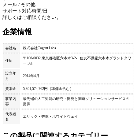
メール / その他
サポート対応時間/日
詳しくはご相談ください。
企業情報
会社名
株式会社Cogent Labs
〒106-0032 東京都港区六本木3-2-1 住友不動産六本木グランドタワ
住所
ー 36F
設立年
2014年4月
月
資本金
5,301,574,762円（準備金含む）
事業内
最先端の人工知能の研究・開発と関連ソリューションサービスの
容
提供
代表者
エリック・秀幸・ホワイトウェイ
名
この製品に関連するカテゴリー