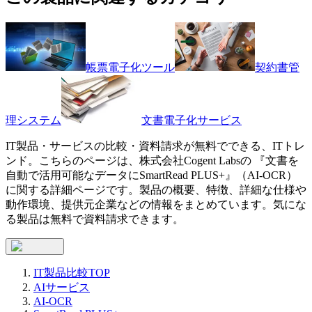
帳票電子化ツール
契約書管
理システム
文書電子化サービス
IT製品・サービスの比較・資料請求が無料でできる、ITトレ
ンド。こちらのページは、
株式会社Cogent Labs
の 『
文書を
自動で活用可能なデータに
SmartRead PLUS+
』（
AI-OCR
）
に関する詳細ページです。製品の概要、特徴、詳細な仕様や
動作環境、提供元企業などの情報をまとめています。気にな
る製品は無料で資料請求できます。
IT製品比較TOP
AIサービス
AI-OCR