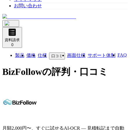
お問い合わせ
資料請求
0
FAQ
製品
価格
仕様
画面仕様
サポート体制
口コミ
BizFollow
の評判・口コミ
月額2,000円〜、すぐに試せるAI-OCR ― 見積転記まで自動