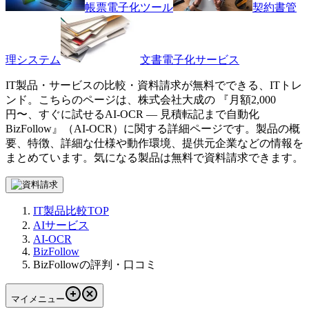
帳票電子化ツール
契約書管
理システム
文書電子化サービス
IT製品・サービスの比較・資料請求が無料でできる、ITトレ
ンド。こちらのページは、
株式会社大成
の 『
月額2,000
円〜、すぐに試せるAI-OCR ― 見積転記まで自動化
BizFollow
』（
AI-OCR
）に関する詳細ページです。製品の概
要、特徴、詳細な仕様や動作環境、提供元企業などの情報を
まとめています。気になる製品は無料で資料請求できます。
IT製品比較TOP
AIサービス
AI-OCR
BizFollow
BizFollowの評判・口コミ
マイメニュー