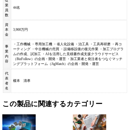
従
業
44名
員
数
資
本
3,900万円
金
・工作機械 ・専用加工機 ・省人化設備 ・治工具 ・工具再研磨 ・再コ
事
ーティング ・中古機械の売買 ・設備移設後の復元作業 ・加工プログラ
業
ムの作成、試加工 ・AIを活用した見積書作成支援クラウドサービス
内
（BizFollow）の企画・開発・運営 ・加工業者と発注者をつなぐマッチ
容
ングプラットフォーム（JigMatch）の企画・開発・運営
代
表
榎本 清孝
者
名
この製品に関連するカテゴリー