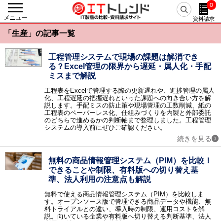
0
戻る
メニュー
資料請求
カテゴリーから探す
「生産」の記事一覧
人事・労務
人事システム / eラーニング / 勤怠管理・就業管理 / 【旧】人事評価システム / 給与明細電子化 / 経費精算システム / 給与計算システム / タレントマネジメント / シフト管理・人員計画（WFM） / 人事評価システム / 採用管理・選考管理システム / 健康管理システム / マイナンバー管理システム / 経費精算システム クラウド / 労務管理システム / eラーニングコンテンツ作成・提供 / 従業員満足度調査（ES調査） / 給与前払いサービス / Web面接・オンライン面接 / 離職防止・定着率向上ツール / 年末調整支援システム / 目標管理システム / 人事コンサルティング / メンタルヘルス・ストレスチェック / 1on1ツール / 採用サイト作成ツール / リファレンスチェックサービス / 反社チェックツール / リファラル採用ツール / 出張管理システム(BTM) / スキル管理システム / フリーランス管理システム / 組織診断サービス / CLM（契約ライフサイクルマネジメント） / 中途採用支援サービス / 新卒採用支援サービス / デジタル給与ソリューション
工程管理システムで現場の課題は解消でき
る？Excel管理の限界から遅延・属人化・手配
基幹統合
ミスまで解説
ERP / SCM / EAI / ERP クラウド / 美容クリニック支援サービス / アパレル業支援システム
会計
工程表をExcelで管理する際の更新遅れや、進捗管理の属人
化、工程遅延の把握遅れといった課題への向き合い方を解
会計ソフト / 固定資産管理 / IT資産管理 / 債務管理・債権管理 / 予算管理 / 会計ソフト クラウド / 請求書受取サービス / 経営管理システム / 連結会計システム / リース資産管理システム / 電子マネー送金代行 / 振込代行サービス
説します。手配ミスの防止策や現場管理の工数削減、紙の
工程表のペーパーレス化、仕組みづくりを内製と外部委託
AIサービス
のどちらで進めるかの判断軸まで整理しました。工程管理
AI-OCR / AI翻訳（自動翻訳）ツール / AIコンサルティング / AI契約書レビューサービス / AIライティングサービス / 生成AI開発サービス / 生成AI導入サービス / 医療向け生成AIサービス / AI開発サービス / AI導入サービス / 医療向けAIサービス / AIエージェント / AI電話自動応答サービス / 経理AIエージェント / 専用AI構築プラットフォーム
システムの導入前にぜひご確認ください。
販売
続きを見る
販売管理 / POSシステム / 電子帳票システム / 帳票電子化 / 見積管理 / 店舗管理 / Web請求書・クラウド請求書 / 販売管理 クラウド / 販売管理 パッケージ / 販売管理 製造業 / 販売管理 医薬品 / 販売管理 商社・卸売 / 帳票クラウドサービス / サブスクリプション管理システム / 越境EC
生産
無料の商品情報管理システム（PIM）を比較！
生産管理 / PLM / プロジェクト管理 / 原価管理 / 図面管理（EDM） / PDM / 部品管理（BOM） / 工程管理 / 工事管理 / 温湿度管理システム / CO2排出量管理システム / 商品情報管理システム（PIM） / BOM/BOP生成・変換エンジン
できることや制限、有料版への切り替え基
準、法人利用の注意点も解説
在庫・購買
EDI / 在庫管理 / 需要予測 / 購買管理 / 受発注システム / 電子契約システム / 見積査定システム / 病院在庫管理システム（SPD）
無料で使える商品情報管理システム（PIM）を比較しま
す。オープンソース版で管理できる商品データや機能、無
物流・倉庫
料トライアルとの違い、導入時の制限、運用コストを解
物流管理 / 倉庫管理（WMS） / 配送管理システム / ピッキングシステム / 物流代行 / バース管理システム / 送り状発行システム
説。向いている企業や有料版へ切り替える判断基準、法人