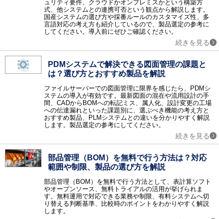
ュリティ要件、クラウドかオンプレミスかという構築方
ネットワーク監視 / サーバ運用監視 / ログ監視 / トラフィック監視 / MSPサービス（運用監視代行）
式、他システムとの連携可否という観点から解説します。
国産システムの選び方や採番ルールのカスタマイズ性、多
認証
言語対応の考え方も紹介しているので、製品選定の参考に
生体認証 / 電子認証 / シングルサインオン / ワンタイムパスワード / ID管理 / 電子署名 / 時刻認証 / 特権ID管理 / PKI認証 / 電話認証・SMS認証 / 多要素認証（MFA）ツール / CIAM / ISO認証 / ISMS認証機関 / IDaaS
してください。導入前にぜひご確認ください。
アウトソーシング
続きを見る
経理アウトソーシング / 社宅代行 / オフィス移転 / オフィスデザイン・レイアウト / レンタルユニフォーム / キッティングサービス / 文書保管 / 給与アウトソーシング / 年末調整アウトソーシング / 営業代行（セールスアウトソーシング） / スキャニングサービス・スキャン代行 / オンラインアシスタント（秘書）・業務代行サービス / 通販（EC）コンサルティング・代行 / DX支援・コンサルティング・アウトソーシング / ITアウトソーシングサービス / 法人向け決済代行・請求代行サービス / 福利厚生サービス / SNS運用代行サービス / 記事作成代行サービス / 顧問紹介サービス / マーケティングオートメーションツール導入・運用代行（MAツール導入・運用代行） / 会計ソフト導入・運用代行 / 電話代行（コールセンターアウトソーシング） / ショート動画マーケティング / ダイレクトリクルーティング代行 / 法人向け労働保険申請代行 / 法人向け社会保険申請代行 / ECサイト制作代行
研修
PDMシステムで解決できる図面管理の課題と
研修 / 新入社員向け研修 / 営業力強化研修 / コミュニケーション研修 / 管理職向け研修 / ビジネスマナー研修 / リーダーシップ研修 / マネジメント研修 / グローバル（語学）研修 / セキュリティ研修 / コンプライアンス研修 / AI研修
は？選び方とおすすめ製品を解説
金融サービス
ファイルサーバーでの図面管理に限界を感じたら、PDMシ
ファクタリング
ステムの導入が有効です。最新図面の混在や流用設計の手
間、CADからBOMへの転記ミス、属人化、設計変更の工場
採用支援
への伝達漏れといった課題別に、選ぶべき機能の考え方と
適性検査 / 採用コンサルティング / 採用アウトソーシング / 新卒紹介 / 採用イベント
おすすめ製品、PLMシステムとの違いを分かりやすく解説
します。製品選定の参考にしてください。
IT導入補助金
続きを見る
【補助金対象】人事給与・勤怠管理 / 【補助金対象】仕入販売・在庫管理 / 【補助金対象】会計・原価管理 / 【補助金対象】ERP（基幹統合） / 【補助金対象】顧客管理・案件管理 / 【補助金対象】ワークフロー（承認申請） / 【補助金対象】グループウェア・情報共有 / 【補助金対象】POS・店舗管理 / 【補助金対象】電子カルテ / 【補助金対象】介護福祉業向けシステム / 【補助金対象】製造業向けシステム / 【補助金対象】経費精算システム / 【補助金対象】名刺管理 / 【補助金対象】財務会計・管理会計 / 【補助金対象】原価・予算管理 / 【補助金対象】文書管理（帳票/契約書/その他） / 法人向け助成金申請代行
その他
部品管理（BOM）を無料で行う方法は？対応
スマートデバイス連携システム / GoogleApps導入支援 / 安否確認システム / アンケートシステム / 文書電子化 / 物品管理 / 化学物質管理システム / 運行管理システム / 受付システム / グループウェア導入支援 / リモートコントロール（遠隔操作） / デジタルサイネージ / 分散処理（HPCクラスタ） / 知的財産管理 / デジタル著作権管理（DRM） / e文書ソリューション / 保育園・幼稚園システム / セキュリティ特集 / 賃貸管理ソフト / ホームページ制作 / コラム / テレワーク特集 / テレワーク特集_ネオキャリア / アノテーション / ワークブース / 動作解析ソリューション / ビジネスマッチングサービス / 内部統制ツール
範囲や制限、製品の選び方を解説
調査レポート
部品管理（BOM）を無料で行う方法として、表計算ソフト
調査レポート
やオープンソース、無料トライアルの活用が挙げられま
す。無料運用で対応できる業務や制限、有料システムへ切
り替える判断基準、比較時のポイントをわかりやすく解説
します。