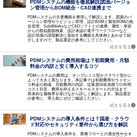
PDMシステムの機能を徹底解説|図面バージョ
ネットワークインフラ
ン管理からBOM統合・CAD連携まで
CTI / ロードバランサ / 電話会議 / リモートアクセス / ネットワーク機器 / テレビ会議 / Web会議 / 無線LAN構築 / アプリケーションデリバリコントローラ / ウェビナー・Webセミナーツール / 法人PC
PDMシステムの主要機能を整理して解説します。図面のバ
ネットワークセキュリティ
ージョン管理やリビジョン管理、設計BOMと製造BOMの統
合管理、SolidWorksなどCADソフトとの連携、属性・形状
ファイアウォール / WAF / 不正侵入検知・防御システム（IDS・IPS） / ネットワーク暗号化 / DDoS対策 / 検疫ネットワーク / サイバー攻撃対策 / アクセスコントロール / Web改ざん検知 / EDR / ゼロトラスト・セキュリティ / クラウドセキュリティ / CASB / 情報漏洩対策サービス / 第三者保守 (EOSL保守) / ASM
からの類似図面検索、設計承認の電子ワークフローなど、
その他のセキュリティ
設計現場の課題解決に直結する機能を具体例とあわせて紹
介しますので、製品選定の参考にしてください。
ウィルス対策 / セキュリティ診断 / 暗号化 / フィルタリングソフト / 入退室管理 / セキュリティシステム / 印刷セキュリティ / DLP / UTM（統合脅威管理） / コピー防止 / 標的型攻撃対策 / ハードディスク暗号化 / USBメモリ暗号化 / ファイル暗号化 / マイナンバーセキュリティ / 防犯カメラ・監視カメラ / 風評被害対策サービス / データレスクライアント
続きを見る
データセンター
データセンターソリューション / ホスティング / ハウジング
PDMシステムの費用相場は？初期費用・月額
データ管理
料金の内訳と安く導入するコツ
データベース / BCP（事業継続計画）対策ソリューション / データバックアップ / データ軽量化・データ最適化 / クラスタリング / データレプリケーション / データベースセキュリティ / PCバックアップソフト / データ消去ソフト / 不動産業務支援システム
PDMシステムの費用は、オンプレミス型かクラウド型かに
運用管理
よって大きく異なります。本記事では初期費用やライセン
統合運用管理 / ログ管理 / サービスデスク / MDM（モバイル端末管理） / フォレンジック / コンフィグ管理 / LCMサービス / ジョブ管理 / クライアントPC管理 / APMツール / 飲食業支援システム / ヘルプデスクサービス / PSI管理
ス料金の相場、月額費用の内訳、従業員50名規模での年間
コスト目安、費用を抑えるスモールスタートの方法まで、
設計開発
具体的な価格帯を挙げながら詳しく解説します。製品選定
開発ツール / CAD / オフショア開発 / 超高速開発 / 3D CADソフト / 統合開発環境（IDE） / スマホアプリ開発ツール / CAEソフト / CI/CDツール / バージョン管理システム / 設備保全管理システム（CMMS） / 受託開発 / 図面比較システム
の参考に、導入前にぜひご確認ください。
続きを見る
仮想化
サーバ仮想化 / ストレージ仮想化 / デスクトップ仮想化 / アプリケーション仮想化 / ネットワーク仮想化
PDMシステムの導入条件とは？国産・クラウ
クラウド
ド対応やセキュリティ要件から選び方を解説
クラウド構築 / オンラインストレージ / IaaS / PaaS / クラウドサーバー / iPaaS
監視
PDMシステムの導入条件を、業務フローとの適合性やセキ