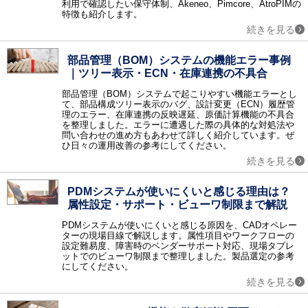
利用で確認したい保守体制、Akeneo、Pimcore、AtroPIMの
情報共有
特徴も紹介します。
グループウェア / ナレッジマネジメント / 文書管理 / エンタープライズサーチ / 社内SNS・ビジネスチャット / ファイル転送 / FAQシステム / レポーティングツール / ペーパーレス会議 / コラボレーションツール / 契約書管理システム / マニュアル作成ツール / 議事録作成ツール / 音声認識ソフト / 会議効率化ツール / 社内ポータル / 文字起こしツール / カレンダーツール / 社内掲示板 / 位置情報管理システム
続きを見る
ビジネスプロセス
ワークフロー / BPM / RPAツール / タスク管理ツール / 業務可視化ツール / 会議室予約システム / XR（AR・VR・MR）システム / バーチャルオフィスツール / 施工管理サービス / インバウンド支援 / M&A・事業承継コンサル / 歯科クリニック支援サービス / IT点呼システム / 貿易管理システム / 内部監査 / PRM
部品管理（BOM）システムの機能エラー事例
営業支援
｜ツリー表示・ECN・在庫連携の不具合
SFA / オンライン商談システム / セールスイネーブルメントツール
部品管理（BOM）システムで起こりやすい機能エラーとし
顧客管理
て、部品構成ツリー表示のバグ、設計変更（ECN）履歴管
理のエラー、在庫連携の反映遅延、原価計算機能の不具合
CRM / 名刺管理 / 与信管理 / コールセンターシステム / 電子カルテ / 会員管理・ポイント管理 / VOC（顧客の声） / キャンペーンマネジメント / 電子カルテ 大病院 / 電子カルテ 中小病院 / 電子カルテ 有床クリニック / 電子カルテ 無床クリニック / 電子カルテ 在宅 / IVR / カスタマーサクセスツール / 日程調整ツール / 店舗アプリ作成ツール / ホテル・宿泊施設向けシステム（PMS） / ボイスボット / 介護ソフト / LINE予約 / 民泊運営支援サービス
を整理しました。エラーに遭遇した際の具体的な対処法や
メール・FAX・SMS
問い合わせの進め方もあわせて詳しく紹介しています。ぜ
ひ日々の運用改善の参考にしてください。
メール配信システム / メールセキュリティ / スパム対策 / メールアーカイブ / FAX配信 / メール共有 / メール誤送信対策 / メール暗号化 / クラウドメール / SMS送信サービス / メールリレーサービス / CPaaS
続きを見る
マーケティング
レコメンドエンジン / マーケティングオートメーションツール / コンテンツマーケティング / Web接客ツール / サイト離脱防止（ポップアップ）ツール / メールマーケティングシステム / SEOツール / SNS管理ツール / ABテストツール / フォーム作成ツール / 広告運用ツール / ヒートマップツール / CDP（カスタマーデータプラットフォーム） / MEOツール / アプリ解析ツール / プッシュ通知サービス / LINEマーケティングツール / ランディングページ作成ツール（LP作成ツール） / MEO対策サービス / マーケティングツール / LLMO対策サービス
PDMシステムが使いにくいと感じる理由は？
データ蓄積・分析
属性設定・サポート・ビューワ制限まで解説
BIツール / テキストマイニング / DWH / データマイニング / ETL / 商圏分析・エリアマーケティング / ソーシャル分析 / BIツール クラウド / BIツール導入・活用支援 / DMP / SaaS管理システム / 機械学習（マシンラーニング） / 企業データベース / 予測分析ツール / Webサイト翻訳ツール / 脱炭素支援サービス / 広告効果測定
PDMシステムが使いにくいと感じる原因を、CADオペレー
WEB
ターの現場目線で解説します。属性項目やワークフローの
CMS / アクセス解析 / ECサイト構築 / 動画配信システム / オンライン決済システム / 予約システム / EC管理ソフト / ショッピングカート / チャット接客ツール / チャットボット / Webコンサルティング / ノーコード・ローコード開発 / イベント管理システム / ネットショップ管理システム / サイト内検索ツール / Webデザインツール / EFOツール
設定難易度、障害時のベンダーサポート対応、現場タブレ
ットでのビューワ制限まで整理しました。製品選定の参考
通信インフラ
にしてください。
VPN / IP電話 / CDN / マルチホーミング / WAN / PBX / WAN高速化 / VPN 海外・国際 / 法人携帯 / 法人向けポケットWifi
続きを見る
ハードウェアインフラ
ストレージ / サーバ / シンクライアント / KVMスイッチ / UPS / PDU