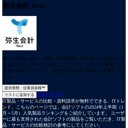
弥生会計 Next
誰でも簡単に会計・経費・請求業務を効率化できる使いやす
さを追求したクラウド会計ソフトです。これ1つで帳簿・決
算書の作成だけでなく、経費精算や請求書発行も効率化でき
ます。
提供形態・従業員規模
詳細を見る
リストに追加する
クラウド
IT製品・サービスの比較・資料請求が無料でできる、ITトレ
提供
従業員
全ての規模に対応
ンド。こちらのページでは、会計ソフトの2024年上半期（1
形態
規模
SaaS
月～5月）人気製品ランキングをご紹介しています。 ユーザ
ーに最も支持された会計ソフトの製品をご覧いただき、IT製
品・サービスの比較検討の参考にしてください。