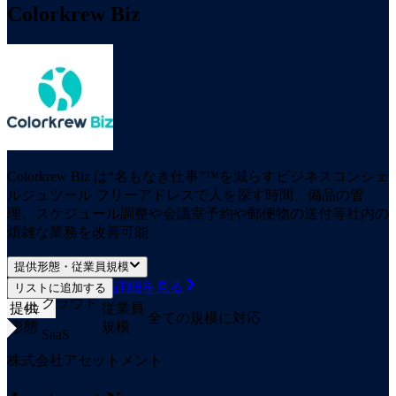
Colorkrew Biz
Colorkrew Biz は“名もなき仕事”™を減らすビジネスコンシェ
ルジュツール フリーアドレスで人を探す時間、備品の管
理、スケジュール調整や会議室予約や郵便物の送付等社内の
煩雑な業務を改善可能
提供形態・従業員規模
詳細を見る
リストに追加する
クラウド
提供
従業員
4
位
全ての規模に対応
形態
規模
SaaS
株式会社アセットメント