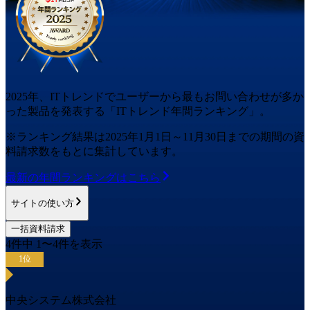
2025
年
、ITトレンドでユーザーから最もお問い合わせが多か
った
製品
を発表する「ITトレンド
年間
ランキング」。
※ランキング結果は
2025
年1月1日～
11月30日
までの期間の資
料請求数をもとに集計しています。
最新の
年間
ランキングはこちら
サイトの使い方
一括資料請求
4
件中
1
〜
4
件を表示
1
位
中央システム株式会社