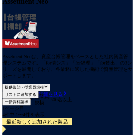
Assetment Neo
Assetment Neoは、資産台帳管理をベースとした社内資産管
理システムです。「for情シス」「for経理」「for貸出」の3シ
リーズを展開しており、各業務に適した機能で資産管理をサ
ポートします。
提供形態・従業員規模
詳細を見る
リストに追加する
提供
従業員
クラウド
500名以上
一括資料請求
形態
規模
1
ページ目
4
件中
1
〜
4
件を表示
最近新しく追加された製品