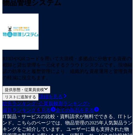
物品管理システム
RFIDやQRコードを用いて大規模・多拠点に分散する資産の
棚卸と貸出管理を一元化するクラウドシステムです。現物確
認の効率化と履歴管理により、組織的な資産運用と管理負荷
の軽減に役立ちます。
提供形態・従業員規模
詳細を見る
リストに追加する
クラウド
総合ランキング
>
企業規模別ランキング
>
提供
従業員
1,000名以上
最新ランキングを見る
形態
規模
全ての
製品
を見る
SaaS
IT製品・サービスの比較・資料請求が無料でできる、ITトレ
ンド。こちらのページでは、物品管理の2025年人気製品ラン
キングをご紹介しています。 ユーザーに最も支持された物