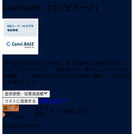
Convi.BASE （コンビベース）
2005年の発売以来1,300社超、導入実績No.1の物品管理シス
テム「コンビベース」 「柔軟性と使い勝手にこだわった台
帳機能」と「徹底的に効率化される棚卸し機能」で物品管理
を最適化します！
提供形態・従業員規模
詳細を見る
リストに追加する
クラウド
提供
従業員
3
位
全ての規模に対応
形態
規模
SaaS
株式会社Colorkrew