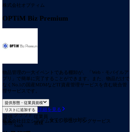
株式会社オプティム
OPTiM Biz Premium
物品管理の一大イベントである棚卸が、「Web・モバイルア
プリ」で簡単に完了することができます。また、物品だけで
なくNo.1の国産MDMなどIT資産管理サービスを含む統合管
理サービスです。
提供形態・従業員規模
詳細を見る
リストに追加する
クラウド
提供
従業員
全ての規模に対応
株式会社日立システムズエンジニアリングサービス
形態
規模
SaaS