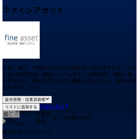
ファインアセット
什器・備品・IT機器などの社内資産を一元管理できるクラウ
ド型の物品管理・棚卸システムです。 台帳管理・棚卸・貸
出管理など、物品管理に必要な機能を揃えており、業務効率
化を実現します。
提供形態・従業員規模
詳細を見る
リストに追加する
クラウド
提供
従業員
2
位
全ての規模に対応
形態
規模
SaaS
株式会社コンビベース