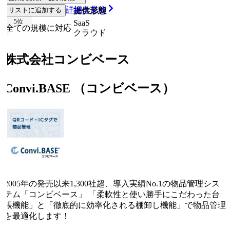
詳細を見る
リストに追加する
従業員規模
提供形態
5
位
SaaS
全ての規模に対応
クラウド
株式会社コンビベース
Convi.BASE （コンビベース）
2005年の発売以来1,300社超、導入実績No.1の物品管理シス
テム「コンビベース」 「柔軟性と使い勝手にこだわった台
帳機能」と「徹底的に効率化される棚卸し機能」で物品管理
を最適化します！