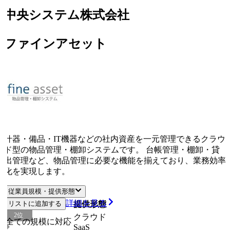
中央システム株式会社
ファインアセット
什器・備品・IT機器などの社内資産を一元管理できるクラウ
ド型の物品管理・棚卸システムです。 台帳管理・棚卸・貸
出管理など、物品管理に必要な機能を揃えており、業務効率
化を実現します。
従業員規模・提供形態
詳細を見る
リストに追加する
従業員規模
提供形態
2
位
クラウド
全ての規模に対応
SaaS