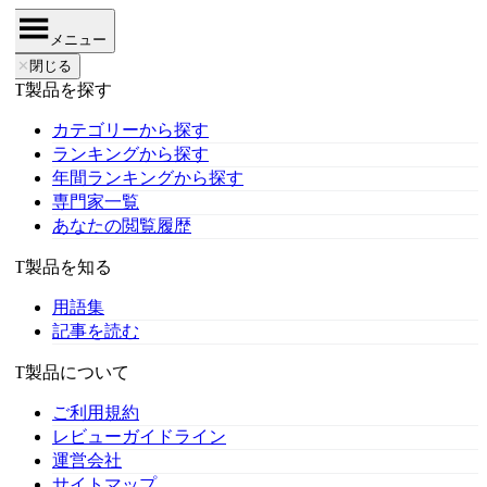
メニュー
✕
閉じる
IT製品を探す
カテゴリーから探す
ランキングから探す
年間ランキングから探す
専門家一覧
あなたの閲覧履歴
IT製品を知る
用語集
記事を読む
IT製品について
ご利用規約
レビューガイドライン
運営会社
サイトマップ