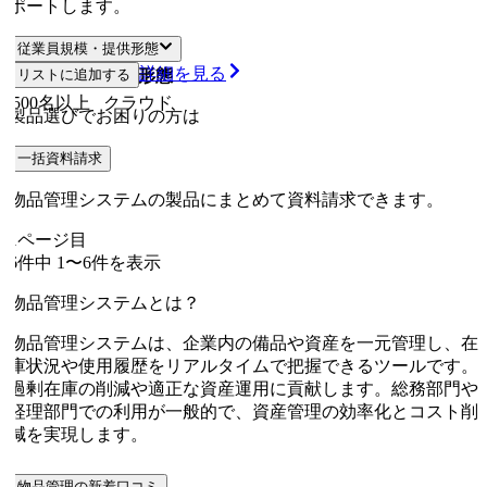
ポートします。
従業員規模・提供形態
詳細を見る
従業員規模
リストに追加する
提供形態
500名以上
クラウド
製品選びでお困りの方は
一括資料請求
物品管理システムの製品にまとめて資料請求できます。
1
ページ目
6
件中
1
〜
6
件を表示
物品管理システムとは？
物品管理システムは、企業内の備品や資産を一元管理し、在
庫状況や使用履歴をリアルタイムで把握できるツールです。
過剰在庫の削減や適正な資産運用に貢献します。総務部門や
経理部門での利用が一般的で、資産管理の効率化とコスト削
減を実現します。
物品管理の新着口コミ