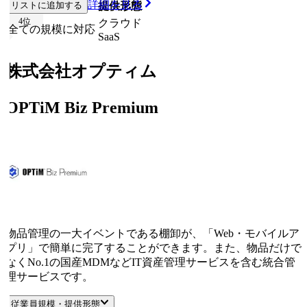
詳細を見る
リストに追加する
従業員規模
提供形態
4
位
クラウド
全ての規模に対応
SaaS
株式会社オプティム
OPTiM Biz Premium
物品管理の一大イベントである棚卸が、「Web・モバイルア
プリ」で簡単に完了することができます。また、物品だけで
なくNo.1の国産MDMなどIT資産管理サービスを含む統合管
理サービスです。
従業員規模・提供形態