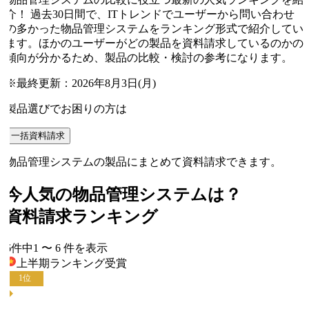
介！ 過去30日間で、ITトレンドでユーザーから問い合わせ
の多かった物品管理システムをランキング形式で紹介してい
ます。ほかのユーザーがどの製品を資料請求しているのかの
傾向が分かるため、製品の比較・検討の参考になります。
※最終更新：
2026年8月3日(月)
製品選びでお困りの方は
一括資料請求
物品管理システムの製品にまとめて資料請求できます。
今人気の
物品管理システム
は？
資料請求ランキング
6
件中
1
〜
6
件
を表示
上半期ランキング
受賞
1
位