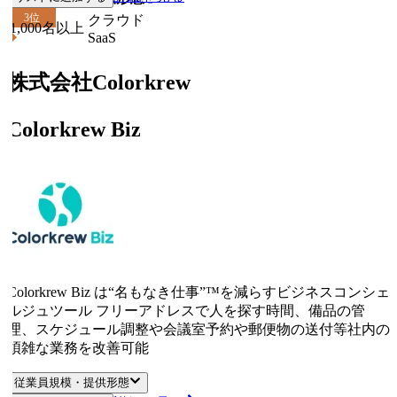
3
位
クラウド
1,000名以上
SaaS
株式会社Colorkrew
Colorkrew Biz
Colorkrew Biz は“名もなき仕事”™を減らすビジネスコンシェ
ルジュツール フリーアドレスで人を探す時間、備品の管
理、スケジュール調整や会議室予約や郵便物の送付等社内の
煩雑な業務を改善可能
従業員規模・提供形態