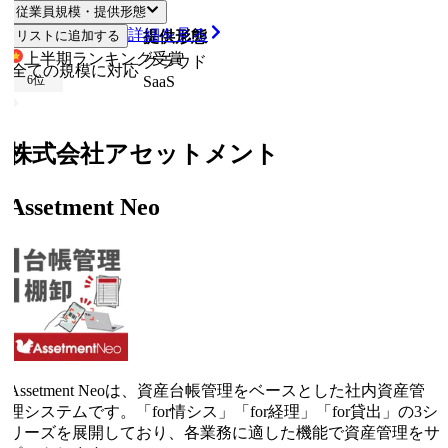
従業員規模・提供形態
詳細を見る
リストに追加する
従業員規模
提供形態
上半期ランキング
受賞
クラウド
全ての規模に対応
SaaS
6
位
株式会社アセットメント
Assetment Neo
Assetment Neoは、資産台帳管理をベースとした社内資産管
理システムです。「for情シス」「for経理」「for貸出」の3シ
リーズを展開しており、各業務に適した機能で資産管理をサ