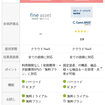
全体評価点
☆☆☆☆☆
★★★★★
ー
3.9
提供形態
クラウド/SaaS
クラウド/SaaS
従業員規模
全ての規模に対応
全ての規模に対応
利用期限なし！初期費用・
固定資産、IT機器、備品…
ポイント
月額費用0円の「無料プラ
様々な物品を一元管理・共
ン」に対応
有が可能
バーコード
バーコード
機能
ICタグ
ICタグ
無料トライアル
無料トライアル
お試し
無料プラン
無料プラン