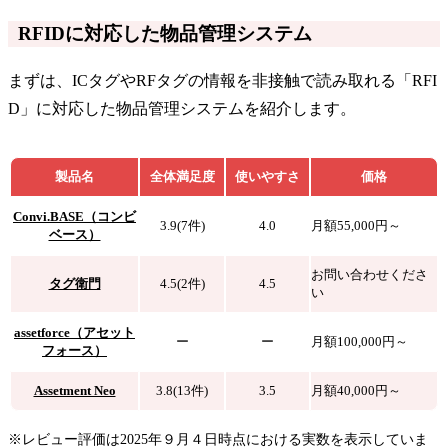
RFIDに対応した物品管理システム
まずは、ICタグやRFタグの情報を非接触で読み取れる「RFI
D」に対応した物品管理システムを紹介します。
製品名
全体満足度
使いやすさ
価格
Convi.BASE（コンビ
3.9(7件)
4.0
月額55,000円～
ベース）
お問い合わせくださ
タグ衛門
4.5(2件)
4.5
い
assetforce（アセット
ー
ー
月額100,000円～
フォース）
Assetment Neo
3.8(13件)
3.5
月額40,000円～
※レビュー評価は2025年９月４日時点における実数を表示していま