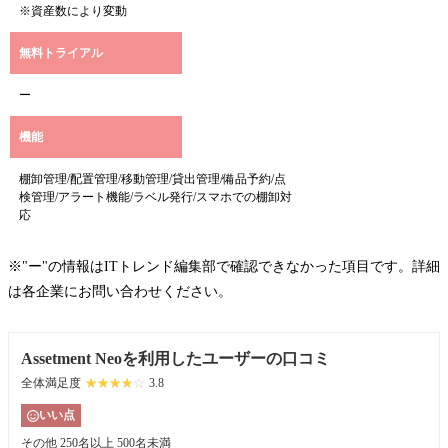
※資産数により変動
無料トライアル
ー
機能
棚卸管理/配置管理/移動管理/貸出管理/備品予約/点
検管理/アラート機能/ラベル発行/スマホでの棚卸対
応
※"ー"の情報はITトレンド編集部で確認できなかった項目です。詳細
は各企業にお問い合わせください。
Assetment Neoを利用したユーザーの口コミ
全体満足度
☆☆☆☆☆
★★★★★
3.8
いい点
その他
250名以上 500名未満