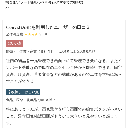
検管理/アラート機能/ラベル発行/スマホでの棚卸対
応
Convi.BASEを利用したユーザーの口コミ
全体満足度
☆☆☆☆☆
★★★★★
3.9
いい点
卸売・小売業・商業（商社含む）
1,000名以上 5,000名未満
社内の物品を一元管理でき画面上にて管理でき楽になる。またイ
ンポート機能なので既存のエクセル台帳から即移行できる。固定
資産、IT資産、重要文書などの機能があるので工数を大幅に減ら
すことができる
改善してほしい点
食品、医薬、化粧品
5,000名以上
特にありませんが、画像添付を行う画面での編集ボタンが小さい
こと。添付画像確認画面がもう少し大きいと見やすいと感じま
す。