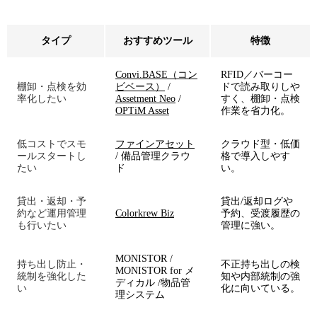
タイプ
おすすめツール
特徴
Convi.BASE（コン
RFID／バーコー
棚卸・点検を効
ビベース）
/
ドで読み取りしや
率化したい
Assetment Neo
/
すく、棚卸・点検
OPTiM Asset
作業を省力化。
低コストでスモ
ファインアセット
クラウド型・低価
ールスタートし
/ 備品管理クラウ
格で導入しやす
たい
ド
い。
貸出・返却・予
貸出/返却ログや
約など運用管理
Colorkrew Biz
予約、受渡履歴の
も行いたい
管理に強い。
MONISTOR /
持ち出し防止・
不正持ち出しの検
MONISTOR for メ
統制を強化した
知や内部統制の強
ディカル /物品管
い
化に向いている。
理システム