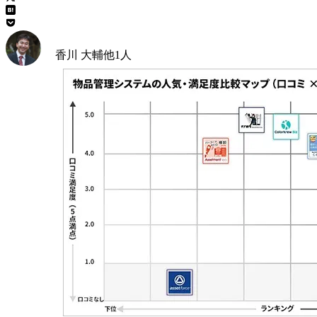
香川 大輔
他
1
人