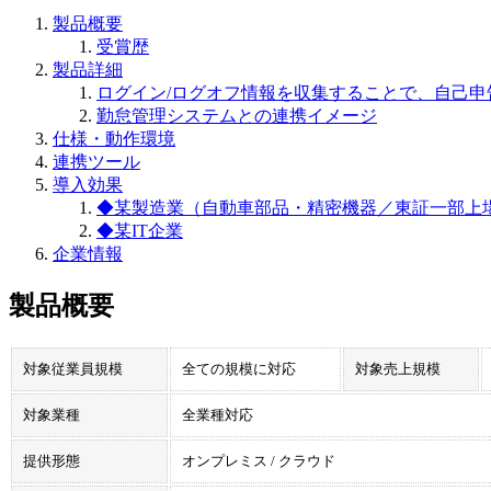
製品概要
受賞歴
製品詳細
ログイン/ログオフ情報を収集することで、自己
勤怠管理システムとの連携イメージ
仕様・動作環境
連携ツール
導入効果
◆某製造業（自動車部品・精密機器／東証一部上
◆某IT企業
企業情報
製品概要
対象従業員規模
全ての規模に対応
対象売上規模
対象業種
全業種対応
提供形態
オンプレミス / クラウド