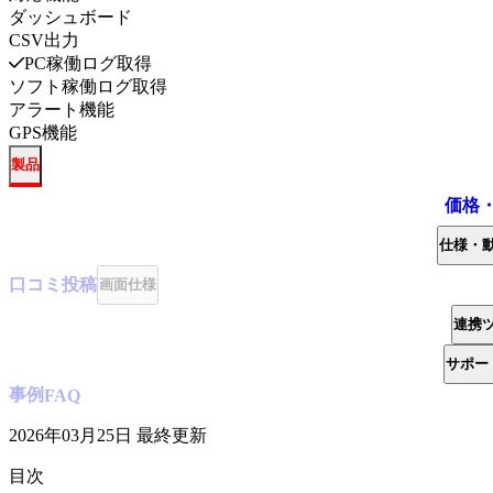
ダッシュボード
CSV出力
PC稼働ログ取得
ソフト稼働ログ取得
アラート機能
GPS機能
製品
価格
仕様・
口コミ
投稿
画面仕様
連携
サポー
事例
FAQ
2026年03月25日
最終更新
目次