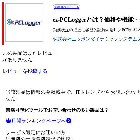
業務可視化ツール
ez-PCLoggerとは？価格や機
勤務状況の把握に客観的記録を活用／PCﾛｸﾞｵﾝ＆ﾛ
株式会社ニッポンダイナミックシステム
この
製品
はまだレビュー
がありません。
レビューを投稿する
当該製品は情報のみ掲載中で、ITトレンドからお問い合わ
せん
業務可視化ツール
でお問い合わせの多い製品は？
月間ランキングページへ
サービス選定にお迷いの方
は無料の一括資料請求で比較！