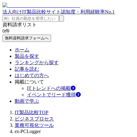
法人向けIT製品比較サイト
認知度・利用経験率No.1
資料請求リスト
0
件
無料資料請求フォームへ
ホーム
製品を探す
ランキングから探す
記事を読む
はじめての方へ
掲載について
ITトレンドへの掲載
イベントでリード獲得
動画で学ぶ
IT製品比較TOP
ビジネスプロセス
業務可視化ツール
ez-PCLogger