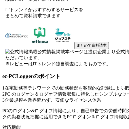
ITトレンドがおすすめするサービスを
まとめて資料請求できます
まとめて資料請求
公式情報掲載
本ページは提供企業より公式
ただいています。
※レビューはITトレンド独自調査によるものです。
ez-PCLogger
のポイント
1
在宅勤務等テレワークでの勤務状況を客観的な記録により把
2
PC のログオン＆ログオフ情報収集に特化したシンプルなツ
3
企業規模や業界問わず、安価なライセンス体系
PCのログオン&ログオフ情報により、自己申告での労働時間
クの勤務状況把握に活用できるPCログオン＆ログオフ情報収
対応機能