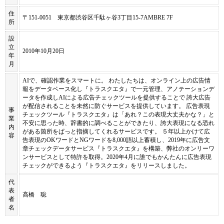
住
〒151‐0051 東京都渋谷区千駄ヶ谷3丁目15-7AMBRE 7F
所
設
立
2010年10月20日
年
月
AIで、確認作業をスマートに。 わたしたちは、オンライン上の広告情
報をデータベース化し『トラスクエタ』で一元管理、アノテーションデ
ータを作成しAIによる広告チェックツールを提供することで 誇大広告
が配信されることを未然に防ぐサービスを提供しています。 広告表現
事
チェックツール『トラスクエタ』は「あれ？この表現大丈夫かな？」と
業
不安に思った時、辞書的に調べることができたり、誇大表現になる恐れ
内
がある箇所をぱっと指摘してくれるサービスです。 ５年以上かけて広
容
告表現のOKワードとNGワードを8,000語以上蓄積し、2019年に広告文
章チェックデータサービス『トラスクエタ』を構築、弊社のオンリーワ
ンサービスとして特許を取得。2020年4月に誰でもかんたんに広告表現
チェックができるよう『トラスクエタ』をリリースしました。
代
表
高橋 聡
者
名