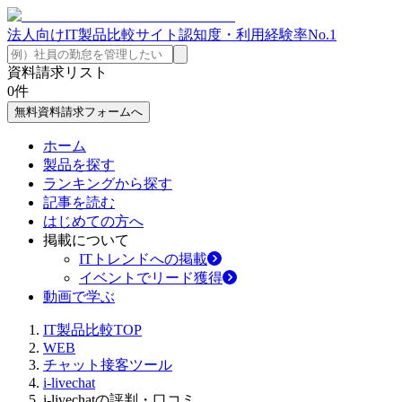
法人向けIT製品比較サイト
認知度・利用経験率No.1
資料請求リスト
0
件
無料資料請求フォームへ
ホーム
製品を探す
ランキングから探す
記事を読む
はじめての方へ
掲載について
ITトレンドへの掲載
イベントでリード獲得
動画で学ぶ
IT製品比較TOP
WEB
チャット接客ツール
i-livechat
i-livechatの評判・口コミ