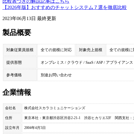
比較表つきの解説記事はこちら
【2026年版】おすすめのチャットシステム７選を徹底比較
2023年06月13日
最終更新
製品概要
対象従業員規模
全ての規模に対応
対象売上規模
全ての規模に
提供形態
オンプレミス / クラウド / SaaS / ASP / アプライアンス
参考価格
別途お問い合わせ
企業情報
会社名
株式会社スカラコミュニケーションズ
住所
東京本社：東京都渋谷区渋谷2-21-1 渋谷ヒカリエ32F 関西支社：大
設立年月
2004年4月5日