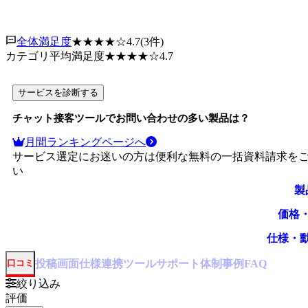
全体満足度
★★★★
☆
4.7
(
3
件)
カテゴリ平均満足度
★★★★
☆
4.7
サービスを診断する
チャット接客ツール
でお問い合わせの多い製品は？
月間ランキングページへ
サービス選定にお迷いの方は便利な無料の一括資料請求を
い
製
価格
仕様・
投稿
画面仕様
連携ツール
サポート体制
事例
口コミ
FAQ
絞り込み
評価