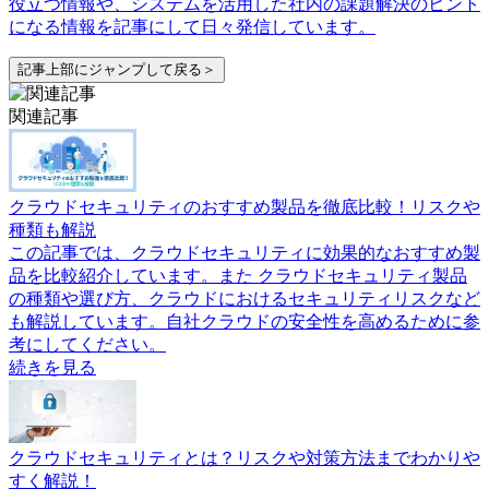
役立つ情報や、システムを活用した社内の課題解決のヒント
になる情報を記事にして日々発信しています。
記事上部にジャンプして戻る＞
関連記事
クラウドセキュリティのおすすめ製品を徹底比較！リスクや
種類も解説
この記事では、クラウドセキュリティに効果的なおすすめ製
品を比較紹介しています。また クラウドセキュリティ製品
の種類や選び方、クラウドにおけるセキュリティリスクなど
も解説しています。自社クラウドの安全性を高めるために参
考にしてください。
続きを見る
クラウドセキュリティとは？リスクや対策方法までわかりや
すく解説！