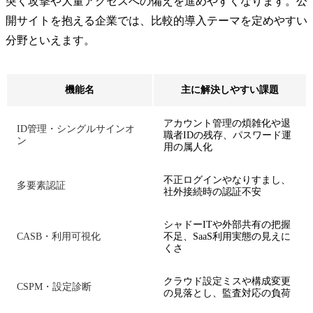
突く攻撃や大量アクセスへの備えを進めやすくなります。公
開サイトを抱える企業では、比較的導入テーマを定めやすい
分野といえます。
機能名
主に解決しやすい課題
アカウント管理の煩雑化や退
ID管理・シングルサインオ
職者IDの残存、パスワード運
ン
用の属人化
不正ログインやなりすまし、
多要素認証
社外接続時の認証不安
シャドーITや外部共有の把握
CASB・利用可視化
不足、SaaS利用実態の見えに
くさ
クラウド設定ミスや構成変更
CSPM・設定診断
の見落とし、監査対応の負荷