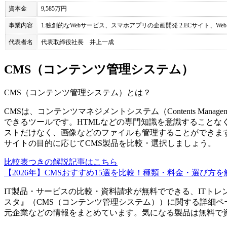
資本金
9,585万円
事業内容
1.独創的なWebサービス、スマホアプリの企画開発 2.ECサイト、
代表者名
代表取締役社長 井上一成
CMS（コンテンツ管理システム）
CMS（コンテンツ管理システム）
とは？
CMSは、コンテンツマネジメントシステム（Contents Manag
できるツールです。HTMLなどの専門知識を意識することな
ストだけなく、画像などのファイルも管理することができま
サイトの目的に応じてCMS製品を比較・選択しましょう。
比較表つきの解説記事はこちら
【2026年】CMSおすすめ15選を比較！種類・料金・選び方を
IT製品・サービスの比較・資料請求が無料でできる、ITトレ
スタ
』（
CMS（コンテンツ管理システム）
）に関する詳細ペ
元企業などの情報をまとめています。気になる製品は無料で