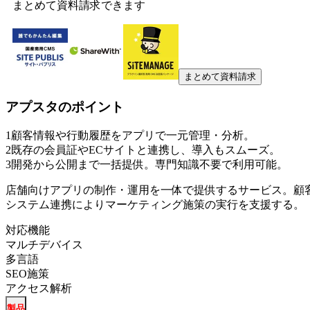
まとめて資料請求できます
まとめて資料請求
アプスタ
のポイント
1
顧客情報や行動履歴をアプリで一元管理・分析。
2
既存の会員証やECサイトと連携し、導入もスムーズ。
3
開発から公開まで一括提供。専門知識不要で利用可能。
店舗向けアプリの制作・運用を一体で提供するサービス。顧
システム連携によりマーケティング施策の実行を支援する。
対応機能
マルチデバイス
多言語
SEO施策
アクセス解析
製品