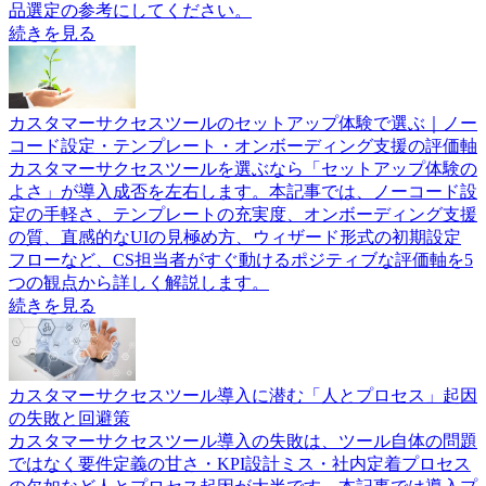
品選定の参考にしてください。
続きを見る
カスタマーサクセスツールのセットアップ体験で選ぶ｜ノー
コード設定・テンプレート・オンボーディング支援の評価軸
カスタマーサクセスツールを選ぶなら「セットアップ体験の
よさ」が導入成否を左右します。本記事では、ノーコード設
定の手軽さ、テンプレートの充実度、オンボーディング支援
の質、直感的なUIの見極め方、ウィザード形式の初期設定
フローなど、CS担当者がすぐ動けるポジティブな評価軸を5
つの観点から詳しく解説します。
続きを見る
カスタマーサクセスツール導入に潜む「人とプロセス」起因
の失敗と回避策
カスタマーサクセスツール導入の失敗は、ツール自体の問題
ではなく要件定義の甘さ・KPI設計ミス・社内定着プロセス