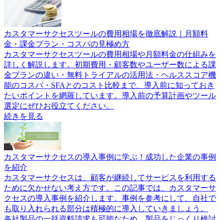
カスタマーサクセスツールの費用相場を徹底解説｜月額料
金・課金プラン・コスパの見極め方
カスタマーサクセスツールの費用相場や月額料金の仕組みを
詳しく解説します。初期費用・顧客数やユーザー数による課
金プランの違い・無料トライアルの活用法・ヘルススコア機
能のコスパ・SFAとのコスト比較まで、導入前に知っておき
たいポイントを網羅しています。導入前の予算計画やツール
選定にぜひお役立てください。
続きを見る
カスタマーサクセスの導入事例に学ぶ！成功した企業の事例
を紹介
カスタマーサクセスは、顧客が継続してサービスを利用する
ために欠かせない考え方です。この記事では、カスタマーサ
クセスの導入事例を紹介します。事例を参考にして、自社で
も取り入れられる部分は積極的に導入していきましょう。
各社製品の一括資料請求も可能なため、製品をじっくり検討