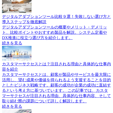
デジタルアダプションツール比較９選！失敗しない選び方と
導入ステップを徹底解説
デジタルアダプションツールの概要やメリット・デメリッ
ト、比較ポイントやおすすめ製品を解説。システム定着や
DX推進に役立つ選び方を紹介します。
続きを見る
カスタマーサクセスとは？注目される理由と具体的な仕事内
容を紹介
カスタマーサクセスとは、顧客が製品やサービスを最大限に
活用し、望む成果や価値を得られるよう支援することを目的
としたビジネス戦略です。顧客の成功が企業の成功に直結す
るという考え方に基づいています。 この記事では、カスタ
マーサクセスが注目される理由、具体的な仕事内容、そして
取り組む際の課題について詳しく解説します。
続きを見る