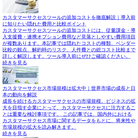
カスタマーサクセスツールの追加コストを徹底解説｜導入前
に知りたい隠れた費用と比較ポイント
カスタマーサクセスツールの追加コストには、従量課金・導
入支援費・連携オプション費用など見落としやすい費用項目
が複数あります。本記事では隠れたコストの種類、ベンダー
比較の観点、解約時のリスク、人件費との総コスト比較まで
詳しく解説します。ツール導入前にぜひご確認ください。
続きを見る
カスタマーサクセス市場規模は拡大中｜世界市場の成長と日
本の動向を解説
成長を続けるカスタマーサクセスの市場規模。ビジネスの拡
大を目指す企業にとって、カスタマーサクセスに注力するこ
とは重要な検討事項です。 この記事では、国内外における
カスタマーサクセス市場に関するデータをもとに、将来性や
市場規模の拡大を読み解きます。
続きを見る