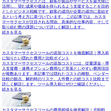
カスタマーサクセスとは、顧客が製品やサービスを最大限に
活用し、望む成果や価値を得られるよう支援することを目的
としたビジネス戦略です。顧客の成功が企業の成功に直結す
るという考え方に基づいています。 この記事では、カスタ
マーサクセスが注目される理由、具体的な仕事内容、そして
取り組む際の課題について詳しく解説します。
続きを見る
カスタマーサクセスツールの追加コストを徹底解説｜導入前
に知りたい隠れた費用と比較ポイント
カスタマーサクセスツールの追加コストには、従量課金・導
入支援費・連携オプション費用など見落としやすい費用項目
が複数あります。本記事では隠れたコストの種類、ベンダー
比較の観点、解約時のリスク、人件費との総コスト比較まで
詳しく解説します。ツール導入前にぜひご確認ください。
続きを見る
カスタマーサクセスツールの費用相場を徹底解説｜月額料