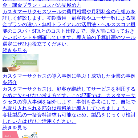
金・課金プラン・コスパの見極め方
カスタマーサクセスツールの費用相場や月額料金の仕組みを
詳しく解説します。初期費用・顧客数やユーザー数による課
金プランの違い・無料トライアルの活用法・ヘルススコア機
能のコスパ・SFAとのコスト比較まで、導入前に知っておき
たいポイントを網羅しています。導入前の予算計画やツール
選定にぜひお役立てください。
続きを見る
カスタマーサクセスの導入事例に学ぶ！成功した企業の事例
を紹介
カスタマーサクセスは、顧客が継続してサービスを利用する
ために欠かせない考え方です。この記事では、カスタマーサ
クセスの導入事例を紹介します。事例を参考にして、自社で
も取り入れられる部分は積極的に導入していきましょう。
各社製品の一括資料請求も可能なため、製品をじっくり検討
したい方はぜひご活用ください。
続きを見る