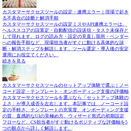
カスタマーサクセスツールの設定・連携エラー｜現場で起き
る不具合の診断と解消手順
カスタマーサクセスツールの設定ミスやAPI連携エラーは、
ヘルススコアの誤算定・自動配信の誤送信・タスク未保存と
して現れます。ログの読み方・設定の見直し箇所・ベンダー
への報告手順など、現場担当者がすぐに動ける具体的な診
断・解消ステップを解説します。ツール選定・導入後の安定
運用にお役立てください。
続きを見る
カスタマーサクセスツールのセットアップ体験で選ぶ｜ノー
コード設定・テンプレート・オンボーディング支援の評価軸
カスタマーサクセスツールを選ぶなら「セットアップ体験の
よさ」が導入成否を左右します。本記事では、ノーコード設
定の手軽さ、テンプレートの充実度、オンボーディング支援
の質、直感的なUIの見極め方、ウィザード形式の初期設定
フローなど、CS担当者がすぐ動けるポジティブな評価軸を5
つの観点から詳しく解説します。