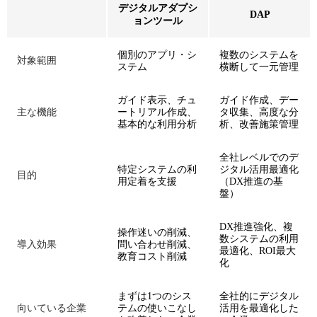
デジタルアダプシ
DAP
ョンツール
個別のアプリ・シ
複数のシステムを
対象範囲
ステム
横断して一元管理
ガイド表示、チュ
ガイド作成、デー
主な機能
ートリアル作成、
タ収集、高度な分
基本的な利用分析
析、改善施策管理
全社レベルでのデ
特定システムの利
ジタル活用最適化
目的
用定着を支援
（DX推進の基
盤）
DX推進強化、複
操作迷いの削減、
数システムの利用
導入効果
問い合わせ削減、
最適化、ROI最大
教育コスト削減
化
まずは1つのシス
全社的にデジタル
向いている企業
テムの使いこなし
活用を最適化した