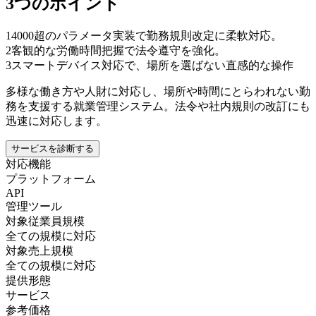
3つのポイント
1
4000超のパラメータ実装で勤務規則改定に柔軟対応。
2
客観的な労働時間把握で法令遵守を強化。
3
スマートデバイス対応で、場所を選ばない直感的な操作
多様な働き方や人財に対応し、場所や時間にとらわれない勤
務を支援する就業管理システム。法令や社内規則の改訂にも
迅速に対応します。
サービスを診断する
対応機能
プラットフォーム
API
管理ツール
対象従業員規模
全ての規模に対応
対象売上規模
全ての規模に対応
提供形態
サービス
参考価格