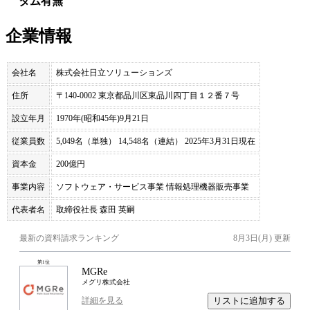
タム有無
企業情報
会社名
株式会社日立ソリューションズ
住所
〒140-0002 東京都品川区東品川四丁目１２番７号
設立年月
1970年(昭和45年)9月21日
従業員数
5,049名（単独） 14,548名（連結） 2025年3月31日現在
資本金
200億円
事業内容
ソフトウェア・サービス事業 情報処理機器販売事業
代表者名
取締役社長 森田 英嗣
最新の資料請求ランキング
8月3日(月)
更新
第
1
位
MGRe
メグリ株式会社
リストに追加する
詳細を見る