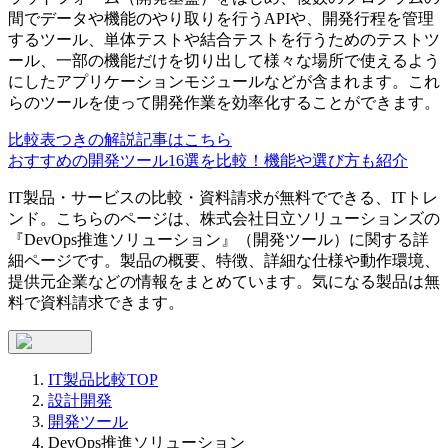
間でデータや機能のやり取りを行うAPIや、開発行程を管理
するツール、単体テストや結合テストを行うためのテストツ
ール、一部の機能だけを切り出して様々な場所で使えるよう
にしたアプリケーションモジュールなどが含まれます。これ
らのツールを使って開発作業を効率化することができます。
比較表つきの解説記事はこちら
おすすめの開発ツール16選を比較！機能や選び方も紹介
IT製品・サービスの比較・資料請求が無料でできる、ITトレ
ンド。こちらのページは、
株式会社日立ソリューションズ
の
『
DevOps推進ソリューション
』（
開発ツール
）に関する詳
細ページです。製品の概要、特徴、詳細な仕様や動作環境、
提供元企業などの情報をまとめています。気になる製品は無
料で資料請求できます。
IT製品比較TOP
設計開発
開発ツール
DevOps推進ソリューション