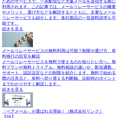
ためのサービスで、一斉配信など大量メールを送信する際に
利用されます。この記事では、メールリレーサービスの概要
やメリット、選び方などを解説するとともに、主要なメール
リレーサービスも紹介します。各社製品の一括資料請求も可
能です。
続きを見る
メールリレーサービスの無料利用は可能？制限や選び方、有
料移行の目安を解説
メールリレーサービスを無料で使えるのか知りたい方へ。無
料プランや無料トライアル、無料相談の違いや、配信通数、
サポート、認証設定などの制限を紹介します。無料で始める
際の注意点と、有料へ切り替える判断軸、比較時のポイント
までわかりやすく解説します。
続きを見る
「ベアメール」が選ばれる理由！（株式会社リンク）
【PR】