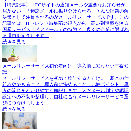
【特集記事】「ECサイトの通知メールや重要なお知らせが
届かない」「迷惑メールに振り分けられる」そんな課題の解
決策として注目されるのがメールリレーサービスです。この
記事では、ITトレンド編集部の視点から、高い到達率を誇る
国産サービス「ベアメール」の特徴と、多くの企業に選ばれ
る理由を紹介します。
続きを見る
メールリレーサービス初心者向け！導入前に知りたい基礎知
識
メールリレーサービスを初めて検討する方向けに、基本の仕
組みやできること、導入前に決めること、比較ポイント、導
入の流れをわかりやすく解説します。迷惑メール判定や認証
設定への不安を整理し、自社に合うメールリレーサービス選
びにつなげましょう。
続きを見る