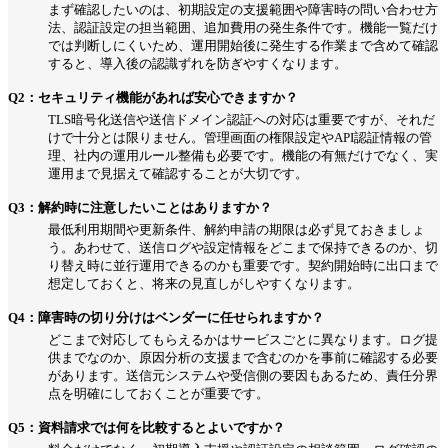
まず確認したいのは、初期設定の支援範囲や障害時の問い合わせ方
法、認証設定の担当範囲、追加費用の発生条件です。機能一覧だけ
では判断しにくいため、運用開始後に発生する作業まで含めて確認
すると、導入後の認識ずれを防ぎやすくなります。
Q2：セキュリティ機能があれば安心できますか？
TLS暗号化送信や送信ドメイン認証への対応は重要ですが、それだ
けで十分とは限りません。管理画面の権限設定やAPI認証情報の管
理、社内の運用ルール整備も必要です。機能の有無だけでなく、実
運用まで見据えて確認することが大切です。
Q3：解約時に注意したいことはありますか？
最低利用期間や更新条件、解約申請の期限は必ず見ておきましょ
う。あわせて、送信ログや設定情報をどこまで保持できるのか、切
り替え時に並行運用できるのかも重要です。契約開始時に出口まで
想定しておくと、将来の見直しがしやすくなります。
Q4：障害時の切り分けはベンダーに任せられますか？
どこまで対応してもらえるかはサービスごとに異なります。ログ提
供までなのか、原因分析の支援まで含むのかを事前に確認する必要
があります。送信元システムや受信側の要因もあるため、責任分界
点を明確にしておくことが重要です。
Q5：資料請求では何を比較するとよいですか？