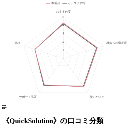
《
QuickSolution
》の口コミ分類