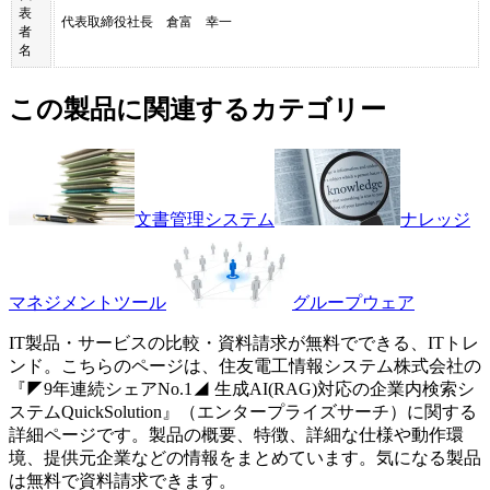
表
代表取締役社長 倉富 幸一
者
名
この製品に関連するカテゴリー
文書管理システム
ナレッジ
マネジメントツール
グループウェア
IT製品・サービスの比較・資料請求が無料でできる、ITトレ
ンド。こちらのページは、
住友電工情報システム株式会社
の
『
◤9年連続シェアNo.1◢ 生成AI(RAG)対応の企業内検索シ
ステム
QuickSolution
』（
エンタープライズサーチ
）に関する
詳細ページです。製品の概要、特徴、詳細な仕様や動作環
境、提供元企業などの情報をまとめています。気になる製品
は無料で資料請求できます。