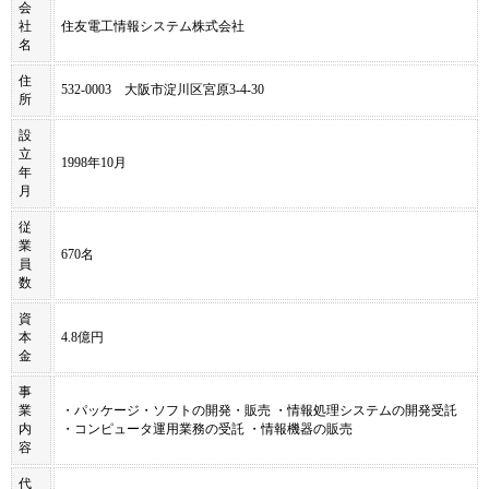
会
社
住友電工情報システム株式会社
名
住
532-0003 大阪市淀川区宮原3-4-30
所
設
立
1998年10月
年
月
従
業
670名
員
数
資
本
4.8億円
金
事
業
・パッケージ・ソフトの開発・販売 ・情報処理システムの開発受託
内
・コンピュータ運用業務の受託 ・情報機器の販売
容
代