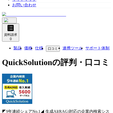
お問い合わせ
資料請求
0
製品
価格
仕様
連携ツール
サポート体制
口コミ
QuickSolution
の評判・口コミ
◤9年連続シェアNo.1◢ 生成AI(RAG)対応の企業内検索シス