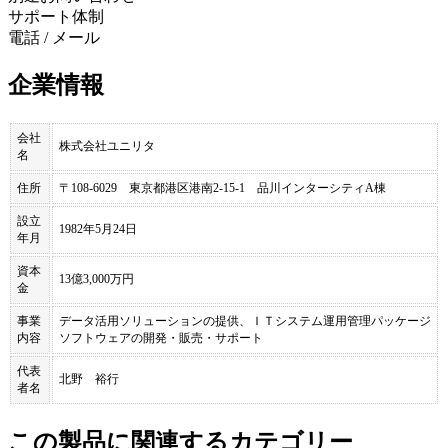
サポート体制
電話 / メール
企業情報
会社
株式会社ユニリタ
名
住所
〒108-6029 東京都港区港南2-15-1 品川インターシティA棟
設立
1982年5月24日
年月
資本
13億3,000万円
金
事業
データ活用ソリューションの提供、ＩＴシステム運用管理パッケージ
内容
ソフトウェアの開発・販売・サポート
代表
北野 裕行
者名
この製品に関連するカテゴリー