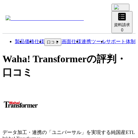
資料請求
0
製品
価格
仕様
画面仕様
連携ツール
サポート体制
口コミ
Waha! Transformer
の評判・
口コミ
データ加工・連携の「ユニバーサル」を実現する純国産ETL