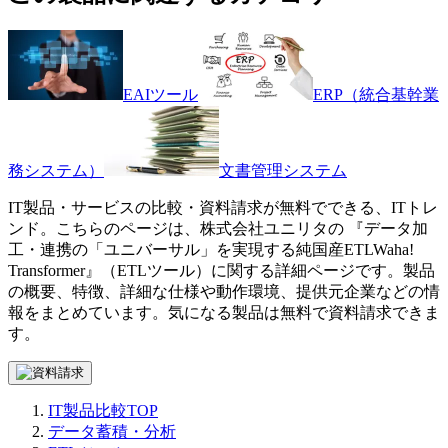
EAIツール
ERP（統合基幹業
務システム）
文書管理システム
IT製品・サービスの比較・資料請求が無料でできる、ITトレ
ンド。こちらのページは、
株式会社ユニリタ
の 『
データ加
工・連携の「ユニバーサル」を実現する純国産ETL
Waha!
Transformer
』（
ETLツール
）に関する詳細ページです。製品
の概要、特徴、詳細な仕様や動作環境、提供元企業などの情
報をまとめています。気になる製品は無料で資料請求できま
す。
IT製品比較TOP
データ蓄積・分析