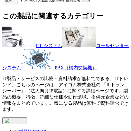
住所
〒547-0003 大阪府大阪市平野区加美南 1-1-32
この製品に関連するカテゴリー
CTIシステム
コールセンター
システム
PBX（構内交換機）
IT製品・サービスの比較・資料請求が無料でできる、ITトレ
ンド。こちらのページは、
アイコム株式会社
の 『
IPトラン
シーバー
』（
法人向けIP電話
）に関する詳細ページです。製
品の概要、特徴、詳細な仕様や動作環境、提供元企業などの
情報をまとめています。気になる製品は無料で資料請求でき
ます。